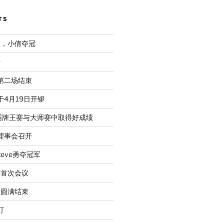
TS
束，小倩夺冠
行
赛第二场结束
于4月19日开锣
届牌王赛与大师赛中取得好成绩
次理事会召开
eve勇夺冠军
年首次会议
动圆满结束
打