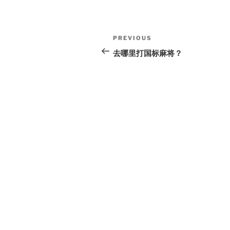
Post
Previous
PREVIOUS
navigation
Post
去哪里打国标麻将？