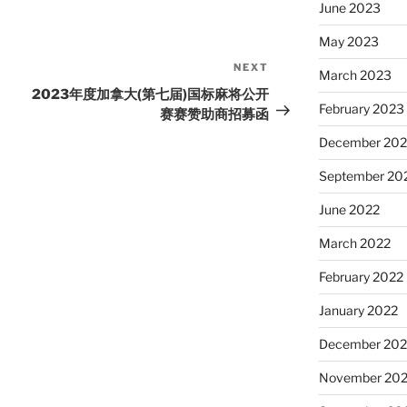
June 2023
May 2023
NEXT
Next
March 2023
Post
2023年度加拿大(第七届)国标麻将公开
February 2023
赛赛赞助商招募函
December 202
September 20
June 2022
March 2022
February 2022
January 2022
December 202
November 202