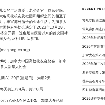
RECENT POS
儿女的广泛喜爱，老少皆宜，益智健脑。
大各高校校友及社团和组织之间的相互了
常规赛圆满结
力，丰富海外游子的业余生活，为加拿大
国标麻将协会决定于2023年10月28，
常规赛如期进
麻将公开赛，这也是自疫情以来的首次国标
2026年常规
同乡会, 及社团组队参加。
2026年常规赛
jong-ca.org)
加拿大在第25
Media)，加拿大中国高校校友会总会，加拿
2026年第二
加拿大新华人协会
迎春赛落幕，St
期六), 29日(星期日)，为期2天
理事会召开今
0。每天共进行4局，共计8 局
四时叙御宴活
2026迎春赛开
,North York,ON M2J1R5，加拿大多伦多