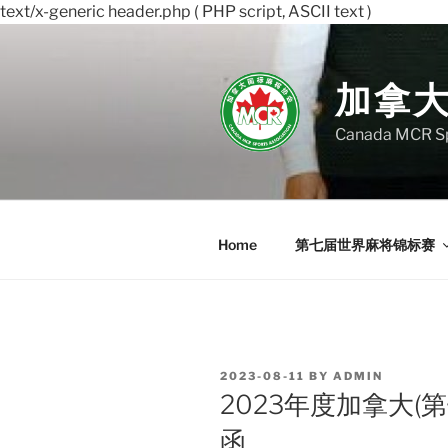
text/x-generic header.php ( PHP script, ASCII text )
Skip
to
content
加拿
Canada MCR Sp
Home
第七届世界麻将锦标赛
POSTED
2023-08-11
BY
ADMIN
ON
2023年度加拿大(
函