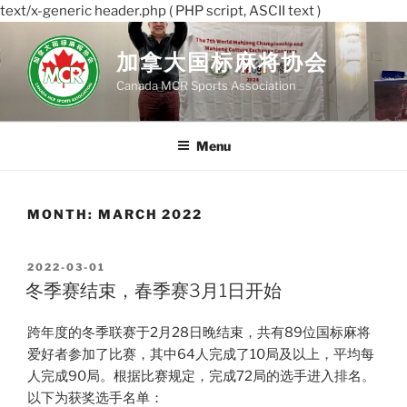
text/x-generic header.php ( PHP script, ASCII text )
Skip
to
加拿大国标麻将协会
content
Canada MCR Sports Association
Menu
MONTH:
MARCH 2022
POSTED
2022-03-01
ON
冬季赛结束，春季赛3月1日开始
跨年度的冬季联赛于2月28日晚结束，共有89位国标麻将
爱好者参加了比赛，其中64人完成了10局及以上，平均每
人完成90局。根据比赛规定，完成72局的选手进入排名。
以下为获奖选手名单：