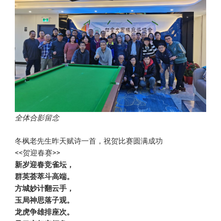
全体合影留念
冬枫老先生昨天赋诗一首，祝贺比赛圆满成功
<<贺迎春赛>>
新岁迎春竞雀坛，
群英荟萃斗高端。
方城妙计翻云手，
玉局神思落子观。
龙虎争雄排座次。