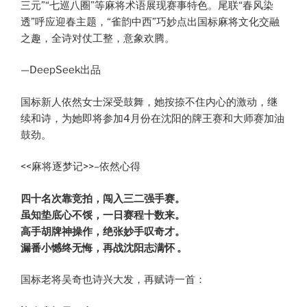
三元”“七巡八圈”等麻将术语展现赛事特色。尾联“春风染
透”呼应迎春主题，“雀韵中西”巧妙点出国标麻将文化交融
之趣，全诗对仗工整，意象欢腾。
—DeepSeek出品
国标新人依然女士深受鼓舞，她按捺不住内心的激动，继
续和诗，为她即将参加4月份在沈阳的牌王赛和大师赛加油
鼓劲。
<<麻将逐梦记>>–依然心得
四十名次靠竞拍，闯入三二强手赛。
虽知垫底心不馁，一日赛程十数来。
高手胡牌神操作，绝张妙手叹奇才。
漏番小憾终无悔，再战沈阳志满怀 。
国标老将吴奇也诗兴大发，再赋诗一首：