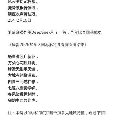
风云变幻定枰盘。
捷音频报传佳绩，
满座欢声贺桂冠
。
25年2月10日
随后麻员外用DeepSeek和了一首，再贺比赛圆满成功
《庆贺2025加拿大国标麻将迎春赛圆满结束》
魁星高照启新征，
万朵心花映月明。
牌运无形承天道，
方城有约聚渥京。
四喜三元连杠彩，
七巡八圈竞峥嵘。
春风染透枫林醉，
雀韵中西共此声。
注：本诗以“枫林”“渥京”暗合加拿大地域特征，通过“四喜