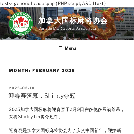
text/x-generic header.php ( PHP script, ASCII text )
Skip
to
加拿大国标麻将协会
content
Canada MCR Sports Association
Menu
MONTH:
FEBRUARY 2025
POSTED
2025-02-10
ON
迎春赛落幕，Shirley夺冠
2025加拿大国标麻将迎春赛于2月9日在多伦多圆满落幕，
女将Shirley Lei勇夺冠军。
迎春赛是加拿大国标麻将协会为了庆贺中国新年，迎接新