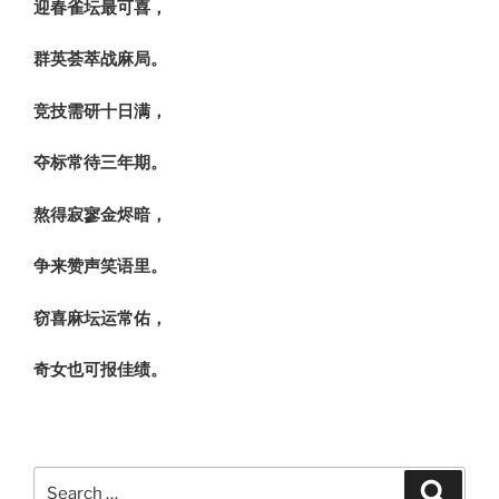
迎春雀坛最可喜，
群英荟萃战麻局。
竞技需研十日满，
夺标常待三年期。
熬得寂寥金烬暗，
争来赞声笑语里。
窃喜麻坛运常佑，
奇女也可报佳绩。
Search
Search