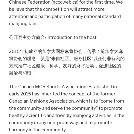
Chinese Federation (ncccweb.ca) for the first time. We
believe that the competition will attract more
attention and participation of many national standard
mahjong fans.
公开赛主办方简介/Introduction to the host
2015年初成立的加拿大国标麻将协会，传承了前加拿大麻
将协会的理念，就是“来自社区、服务社区”以任何非营利的
方式推广社区健康、科学、友好的麻将活动，促进社区的
融洽与和谐。
The Canada MCR Sports Association established in
early 2015 has inherited the concept of the former
Canadian Mahjong Association, which is to “come from
the community and serve the community” to promote
healthy, scientific and friendly mahjong activities in the
community in any non-profit way, and to promote
harmony in the community.