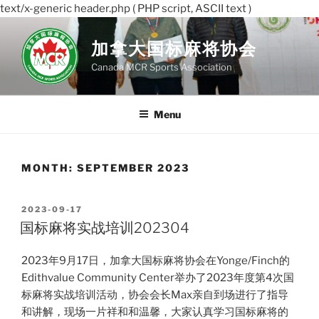
text/x-generic header.php ( PHP script, ASCII text )
Skip
to
加拿大国标麻将协会
content
Canada MCR Sports Association
Menu
MONTH:
SEPTEMBER 2023
POSTED
2023-09-17
ON
国标麻将实战培训202304
2023年9月17日，加拿大国标麻将协会在Yonge/Finch的
Edithvalue Community Center举办了2023年度第4次国
标麻将实战培训活动，协会会长Max亲自到场进行了指导
和讲解，现场一片祥和和温馨，大家认真学习国标麻将的