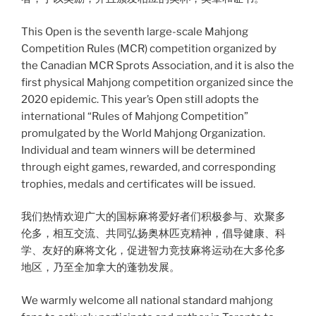
This Open is the seventh large-scale Mahjong
Competition Rules (MCR) competition organized by
the Canadian MCR Sprots Association, and it is also the
first physical Mahjong competition organized since the
2020 epidemic. This year’s Open still adopts the
international “Rules of Mahjong Competition”
promulgated by the World Mahjong Organization.
Individual and team winners will be determined
through eight games, rewarded, and corresponding
trophies, medals and certificates will be issued.
我们热情欢迎广大的国标麻将爱好者们积极参与、欢聚多
伦多，相互交流、共同弘扬奥林匹克精神，倡导健康、科
学、友好的麻将文化，促进智力竞技麻将运动在大多伦多
地区，乃至全加拿大的蓬勃发展。
We warmly welcome all national standard mahjong