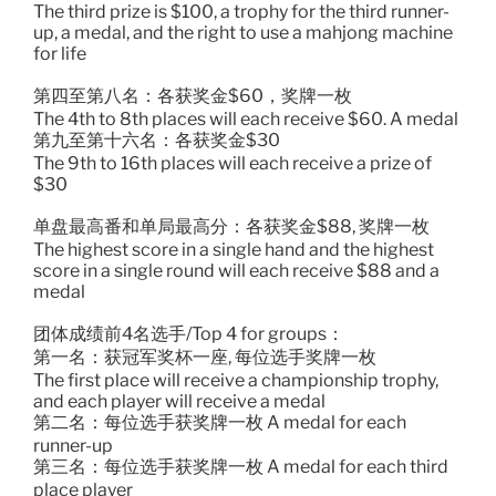
The third prize is $100, a trophy for the third runner-
up, a medal, and the right to use a mahjong machine
for life
第四至第八名：各获奖金$60，奖牌一枚
The 4th to 8th places will each receive $60. A medal
第九至第十六名：各获奖金$30
The 9th to 16th places will each receive a prize of
$30
单盘最高番和单局最高分：各获奖金$88, 奖牌一枚
The highest score in a single hand and the highest
score in a single round will each receive $88 and a
medal
团体成绩前4名选手/Top 4 for groups：
第一名：获冠军奖杯一座, 每位选手奖牌一枚
The first place will receive a championship trophy,
and each player will receive a medal
第二名：每位选手获奖牌一枚 A medal for each
runner-up
第三名：每位选手获奖牌一枚 A medal for each third
place player