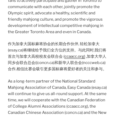
fans to actively participate and gather in Toronto to
communicate with each other, jointly promote the
Olympic spirit, advocate a healthy, scientific and
friendly mahjong culture, and promote the vigorous
development of intellectual competitive mahjong in
the Greater Toronto Area and even in Canada.
作为加拿大国标麻将协会的长期合作伙伴, 轻松加拿大
(esay.ca)将继续给予我们全方位的支持。与此同时,我们将
首次与加拿大高校校友会联合会 (
ccaacc.org)
,加拿大华人
同乡会联合总会((concn.ca)和新华人联合会(ncccweb.ca)
合作,相信比赛会吸引更多国标麻将爱好者的关注和参与。
As a long-term partner of the National Standard
Mahjong Association of Canada, Easy Canada (esay.ca)
will continue to give us all-round support. At the same
time, we will cooperate with the Canadian Federation
of College Alumni Associations (ccaacc.org), the
Canadian Chinese Association (concn.ca) and the New