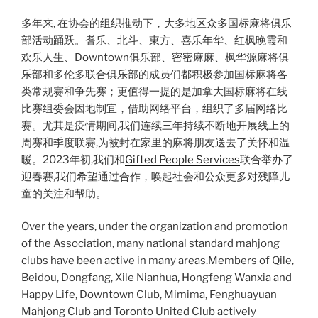
多年来, 在协会的组织推动下，大多地区众多国标麻将俱乐
部活动踊跃。耆乐、北斗、東方、喜乐年华、红枫晚霞和
欢乐人生、Downtown俱乐部、密密麻麻、枫华源麻将俱
乐部和多伦多联合俱乐部的成员们都积极参加国标麻将各
类常规赛和争先赛；更值得一提的是加拿大国标麻将在线
比赛组委会因地制宜，借助网络平台，组织了多届网络比
赛。尤其是疫情期间,我们连续三年持续不断地开展线上的
周赛和季度联赛,为被封在家里的麻将朋友送去了关怀和温
暖。2023年初,我们和
Gifted People Services
联合举办了
迎春赛,我们希望通过合作，唤起社会和公众更多对残障儿
童的关注和帮助。
Over the years, under the organization and promotion
of the Association, many national standard mahjong
clubs have been active in many areas.Members of Qile,
Beidou, Dongfang, Xile Nianhua, Hongfeng Wanxia and
Happy Life, Downtown Club, Mimima, Fenghuayuan
Mahjong Club and Toronto United Club actively