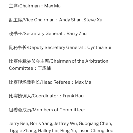
主席/Chairman：Max Ma
副主席/Vice Chairman：Andy Shan, Steve Xu
秘书长/Secretary General：Barry Zhu
副秘书长/Deputy Secretary General：Cynthia Sui
比赛仲裁委员会主席/Chairman of the Arbitration
Committee：王应辅
比赛现场裁判长/Head Referee：Max Ma
比赛协调人/Coordinator：Frank Hou
组委会成员/Members of Committee:
Jerry Ren, Boris Yang, Jeffrey Wu, Guoqiang Chen,
Tiggie Zhang, Halley Lin, Bing Yu, Jason Cheng, Jeo