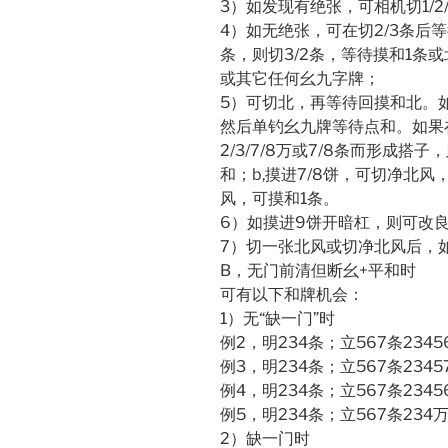
3）如发现有绝张，可相机切1/
4）如无绝张，可在切2/3条后
条，则切3/2条，等待摸和1条
或其它任何幺九字牌；
5）可切北，再等待回摸和北。如：
然后单钓幺九牌等待点和。如果在单
2/3/7/8万或7/8条而形成
和；b,摸进7/8饼，可切净北风
风，可摸和1条。
6）如摸进9饼开暗杠，则可改
7）切一张北风或切净北风后，
B，无门前清但断幺+平和时
可有以下和牌机会：
1）无“缺一门”时
例2，明234条；立567条234
例3，明234条；立567条234
例4，明234条；立567条234
例5，明234条；立567条234
2）缺一门时