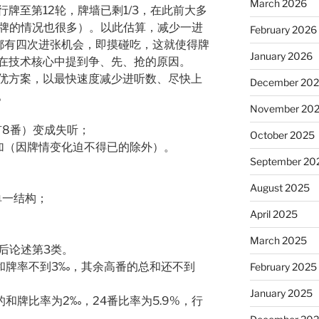
March 2026
牌至第12轮，牌墙已剩1/3，在此前大多
和牌的情况也很多）。以此估算，减少一进
February 2026
手都有四次进张机会，即摸碰吃，这就使得牌
January 2026
在技术核心中提到争、先、抢的原因。
优方案，以最快速度减少进听数、尽快上
December 20
。
November 20
有8番）变成失听；
October 2025
加（因牌情变化迫不得已的除外）。
September 20
August 2025
单一结构；
April 2025
；
March 2025
后论述第3类。
牌和牌率不到3‰，其余高番的总和还不到
February 2025
January 2025
种的和牌比率为2‰，24番比率为5.9%，行