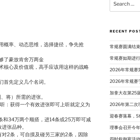
）
for:
RECENT POS
用概率、动态思维，选择捷径，争先抢
常规赛圆满结
常规赛如期进
够了豪放肯舍万两金
术核心及价值观，高手应该用这样的战略
2026年常规
2026年常规赛
们首先定义几个名词。
加拿大在第25
刻、将）所需的进张。
）进听：获得一个有效进张即可上听就定义为
2026年第二
迎春赛落幕，St
条和34万两个顺搭，进14条或25万即可减
效进张品种。
理事会召开今
有对2条，可自摸及碰另三家的2条，因除
四时叙御宴活