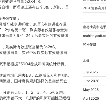
有效进张当量为2X4=8。
家及自摸，而理论上还有四个3条，所以，理
2026迎春赛开
效进张存量：
，碰后可减少进听数，则理论有效进张存量
麻将比赛和选
、2万，2饼各见一张，则实际有效进张存量为
效进张当量为6×4=24；后者实际的有效进张
mahjongsoft.
轻松传媒
），则实际有效进张当量为3×2=6。
效进张当量，实践中应以实际有效进张当
文档
率是根据35904盘成和牌例统计所得。
July 2026
后牌墙已用去1/3，21轮后无人和牌则以
间流逝。国标麻将规则选择的是突然死亡
June 2026
May 2026
分别有天听、1、2、3、4、5和6进听
听的概率都不大，6进听的和牌可能性已经很
April 2026