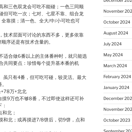
December 20
高和三色双龙会可吃不能碰；一色三同顺
November 20
碰但可吃一次；七对、七星不靠、组合龙
全靠摸；清一色、全大/中/小可吃也可
October 2024
August 2024
”，技术层面可讨论的东西不多，更多依靠
牌顺序还是有技术含量的。
July 2024
May 2024
不适合做6番以上的主体番种时，就只能选
合共同要点：珍惜每个提升基本番的机
March 2024
February 2024
多。虽只有4番，但可吃可碰，较灵活。最大
番。
January 2024
条+78万+北北
自摸9万也不够8番，不过即使这样还可补
December 20
下：
November 20
点和北；
摸和北；或再摸进7/8饼后，切9饼，点和
October 2023
September 20