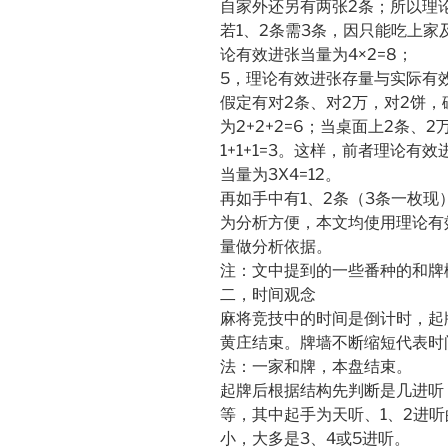
自家外还另有两张2条；所以理论
若1、2条需3条，因只能吃上
论有效进张当量为4×2=8；
5，理论有效进张存量与实际有
假定有对2条、对2万，对2饼
为2+2+2=6；当桌面上2条
1+1+1=3。这样，前者理论有
当量为3X4=12。
再如手中有1、2条（3条一枚现
为分析方便，本文均使用理论有
量做分析依据。
注：文中提到的一些番种的和牌概
二，时间观念
麻将竞技中的时间是倒计时，起牌
黄庄结束。牌墙不断缩短代表时
法：一家和牌，本盘结束。
起牌后根据结构先判断是几进听，
等，其中起手为天听、1、2进
小，大多是3、4或5进听。