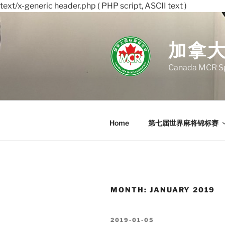
text/x-generic header.php ( PHP script, ASCII text )
Skip
to
content
加拿
Canada MCR Sp
Home
第七届世界麻将锦标赛
MONTH:
JANUARY 2019
POSTED
2019-01-05