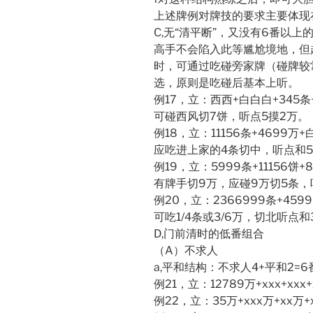
上述牌例对牌技的要求主要体现
C,无“清平断”，又没有6番以上
高手不会陷入此等尴尬境地，但
时，可通过吃碰旁家牌（碰牌较
选，原则是吃碰后基本上听。
例17，立：西西+白白白+345条
可碰西风切7饼，听点5摸2万。
例18，立：11156条+4699万
应吃进上家的4条切中，听点和
例19，立：5999条+11156饼+
有牌手切9万，应碰9万切5条，
例20，立：2366999条+459
可吃1/4条或3/6万，切北听点和
D,门前清时的低番组合
（A）不求人
a,平和结构：不求人4+平和2=
例21，立：12789万+xxx+xx
例22，立：35万+xxx万+xx万