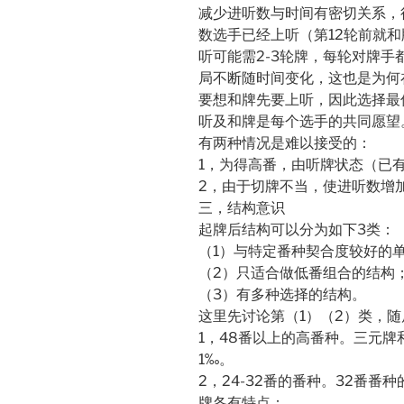
减少进听数与时间有密切关系，行
数选手已经上听（第12轮前就
听可能需2-3轮牌，每轮对牌
局不断随时间变化，这也是为何
要想和牌先要上听，因此选择最
听及和牌是每个选手的共同愿望
有两种情况是难以接受的：
1，为得高番，由听牌状态（已
2，由于切牌不当，使进听数增
三，结构意识
起牌后结构可以分为如下3类：
（1）与特定番种契合度较好的
（2）只适合做低番组合的结构
（3）有多种选择的结构。
这里先讨论第（1）（2）类，随
1，48番以上的高番种。三元
1‰。
2，24-32番的番种。32番番
牌各有特点：