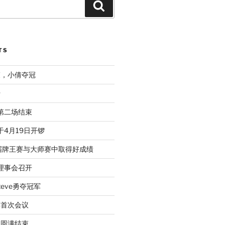
Search
TS
束，小倩夺冠
行
赛第二场结束
于4月19日开锣
届牌王赛与大师赛中取得好成绩
次理事会召开
eve勇夺冠军
年首次会议
动圆满结束