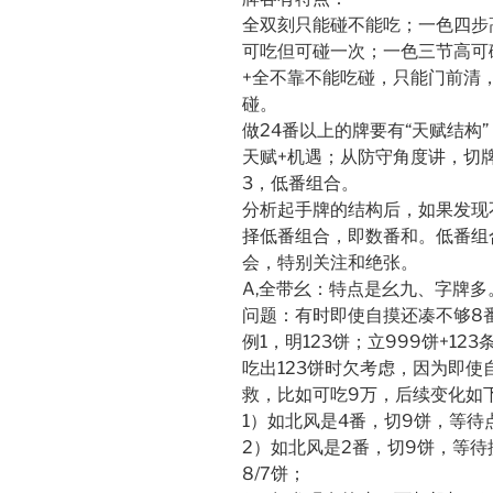
全双刻只能碰不能吃；一色四步
可吃但可碰一次；一色三节高可
+全不靠不能吃碰，只能门前清，
碰。
做24番以上的牌要有“天赋结构
天赋+机遇；从防守角度讲，切
3，低番组合。
分析起手牌的结构后，如果发现
择低番组合，即数番和。低番组
会，特别关注和绝张。
A,全带幺：特点是幺九、字牌
问题：有时即使自摸还凑不够8
例1，明123饼；立999饼+123
吃出123饼时欠考虑，因为即使
救，比如可吃9万，后续变化如
1）如北风是4番，切9饼，等待
2）如北风是2番，切9饼，等待
8/7饼；