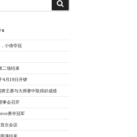
Search
TS
束，小倩夺冠
行
赛第二场结束
于4月19日开锣
届牌王赛与大师赛中取得好成绩
次理事会召开
eve勇夺冠军
年首次会议
动圆满结束