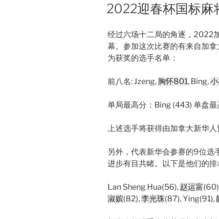
ON
2022迎春杯国标
经过六场十二局的角逐，2022
幕。参加这次比赛的有来自加拿
为获奖的选手名单：
前八名: Jzeng,
胸怀801
, Bing,
小
单局最高分：Bing (443) 单盘
上述选手将获得由加拿大新华人
另外，代表新华会参赛的9位选
进步有目共睹。以下是他们的排
Lan Sheng Hua(56),
赵运富
(60)
淑嫔
(82),
李光珠
(87), Ying(91),