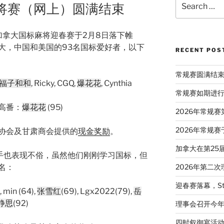
麻将赛（网上）圆满结束
for:
加拿大国标麻将迎春赛于2月8日落下帷
大，中国和美国的93名国标爱好者，以下
RECENT POS
常规赛圆满结
福子和和
, Ricky, CGQ,
爆花花
, Cynthia
常规赛如期进
最高番：
爆花花
(95)
2026年常规
2026年常规赛
协会及甘肃商会提供的
现金奖励
。
加拿大在第25
手也表现不俗，虽然他们刚刚学习国标，但
名：
2026年第二
迎春赛落幕，St
, min (64),
张雪红
(69), Lgx2022(79),
岳
静思
(92)
理事会召开今
四时叙御宴活