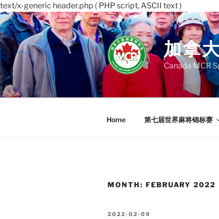
text/x-generic header.php ( PHP script, ASCII text )
Skip
to
content
加拿
Canada MCR Sp
Home
第七届世界麻将锦标赛
MONTH:
FEBRUARY 2022
POSTED
2022-02-09