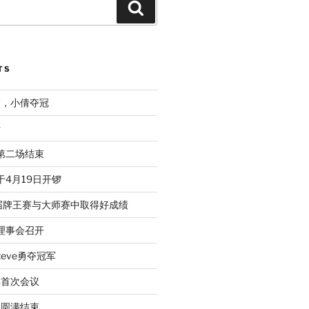
Search
TS
束，小倩夺冠
行
赛第二场结束
于4月19日开锣
届牌王赛与大师赛中取得好成绩
次理事会召开
eve勇夺冠军
年首次会议
动圆满结束