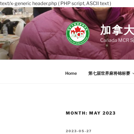
text/x-generic header.php ( PHP script, ASCII text )
Skip
to
content
加拿
Canada MCR Sp
Home
第七届世界麻将锦标赛
MONTH:
MAY 2023
POSTED
2023-05-27