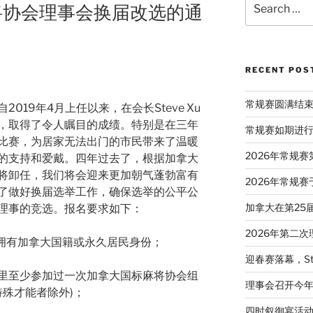
将协会理事会换届改选的通
for:
RECENT POS
常规赛圆满结
019年4月上任以来，在会长Steve Xu
，取得了令人瞩目的成绩。特别是在三年
常规赛如期进
比赛，为居家无法出门的市民带来了温暖
2026年常规
的支持和爱戴。四年过去了，根据加拿大
将卸任，我们将会迎来更加朝气蓬勃富有
2026年常规赛
了做好换届选举工作，确保选举的公平公
加拿大在第25
理事的竞选。报名要求如下：
2026年第二
，拥有加拿大国籍或永久居民身份；
迎春赛落幕，St
年里至少参加过一次加拿大国标麻将协会组
理事会召开今
特殊才能者除外)；
四时叙御宴活