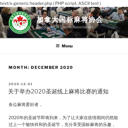
text/x-generic header.php ( PHP script, ASCII text )
Skip
to
加拿大国标麻将协会
content
Canada MCR Sports Association
Menu
MONTH:
DECEMBER 2020
POSTED
2020-12-01
ON
关于举办2020圣诞线上麻将比赛的通知
各位麻将爱好者，
2020年的圣诞节即将到来，为了让大家在疫情期间仍然能
过上一个愉快祥和的圣诞节，充分享受国标麻将的乐趣，