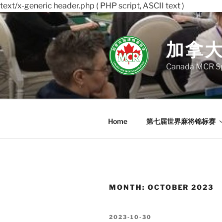
text/x-generic header.php ( PHP script, ASCII text )
Skip
to
content
加拿
Canada MCR Sp
Home
第七届世界麻将锦标赛
MONTH:
OCTOBER 2023
POSTED
2023-10-30