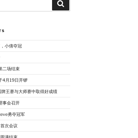
Search
TS
束，小倩夺冠
行
赛第二场结束
于4月19日开锣
届牌王赛与大师赛中取得好成绩
次理事会召开
eve勇夺冠军
年首次会议
动圆满结束