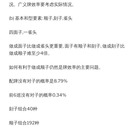
况。广义牌效率要考虑实际情况。
(b) 基本和型要素: 顺子,刻子,雀头
四面子,一雀头
做成面子比做成雀头更重要, 面子有顺子和刻子, 做成刻子比
做成顺子难至少4倍。
如何有利于做成顺子仍然是牌效率的主要问题。
配牌没有对子的概率是8.79%
前6巡没有对子的概率0.34%
刻子组合40种
顺子组合192种