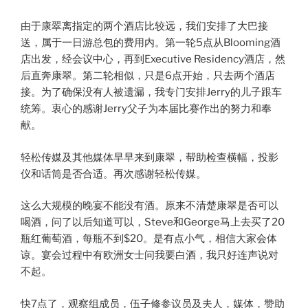
由于康翠离指定的两个酒店比较远，我们安排了大巴接
送，属于一日游总包的费用内。第一轮5点从Blooming酒
店出发，经会议中心，再到Executive Residency酒店，然
后直奔康翠。第二轮相似，只是6点开始，只去两个酒店
接。为了确保没有人被遗漏，我专门安排Jerry的儿子跟车
统筹。衷心的感谢Jerry父子为本届比赛作出的努力和奉
献。
轻松传媒及其他媒体早早来到康翠，帮助检查横幅，投影
仪和话筒是否合适。再次感谢轻松传媒。
这么大规模的晚宴不能没有酒。原来不清楚康翠是否可以
喝酒，问了以后知道可以，Steve和George马上去买了20
瓶红葡萄酒，每瓶不到$20。是有点小气，相信大家会体
谅。宴会过程中有欧洲女士问我要白酒，我只好连声说对
不起。
快7点了，观察组成员，伍子修参议员及夫人，媒体，赞助