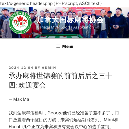
text/x-generic header.php ( PHP script, ASCII text )
Skip
to
加拿大国标麻将协会
content
Canada MCR Sports Association
Menu
POSTED
2024-12-04
BY
ADMIN
ON
承办麻将世锦赛的前前后后之三十
四: 欢迎宴会
— Max Ma
我到达康翠酒楼时，George他们已经准备了差不多了，门
口放置着两个醒目的刀旗，来宾们远远就能看到。Mimi和
Hanabi几个正在为来宾和没有去会议中心的选手签到。