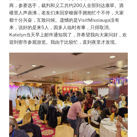
商，参赛选手，裁判和义工共约200人全部到达康翠。酒
楼里人声鼎沸，老友们来回穿梭握手拥抱忙个不停，大家
都十分兴奋，互致问候。遗憾的是VisitMissiauga没有
来，说好的是来5人，因多人临时有事，只得取消。
Katelyn当天早上邮件通知我了，并希望我向大家问好，欢
迎到密市参观游览。我由于比较忙，直到夜里才发现。