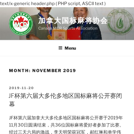
text/x-generic header.php ( PHP script, ASCII text )
Skip
to
加拿大国标麻将协会
content
Canada MCR Sports Association
Menu
MONTH:
NOVEMBER 2019
POSTED
2019-11-20
ON
JF杯第六届大多伦多地区国标麻将公开赛闭
幕
JF杯第六届加拿大大多伦多地区国标麻将公开赛于2019年
11月30日圆满结束，共36位国标麻将爱好者参加了比赛。
经过三天六局的激战，李天明荣获冠军，郝红琳和单学伟