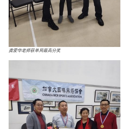
龚爱华老师获单局最高分奖