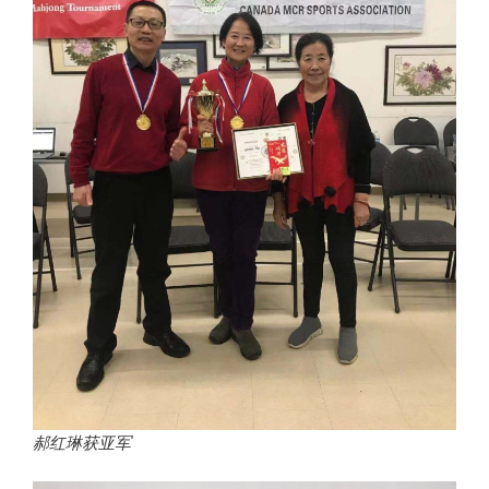
郝红琳获亚军