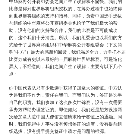
中华麻将公开赛组委会之间产生了误解和不愉快。我们的
比赛是得到世界麻将组织授权的，在筹办过程中也始终得
到世界麻将组织的支持和指导。同样，负责中国选手选拔
与组织的中华麻将公开赛组委会也给予了我们极大的帮
助，没有他们的支持和合作，我们的比赛是不可能成功
的，这个我们十分清楚。所以，我们组委会也以我们的方
式给予了世界麻将组织和中华麻将公开赛组委会（下文简
称”中方”）最大的感谢和回馈，我们竭尽全力，力争把本届
比赛办成有史以来最好的一届麻将世界锦标赛。可是造化
弄人，不经意间，我们之间产生了误解，主要有以下几个
点：
a)
中国代表队只有少数选手获得了加拿大的签证
。
中方认
为是我们不作为，责任在我们。而我们认为，签证是选手
自己的职责
。
我们参加了这么多次世锦赛，没有一次需要
承办方帮助办理签证的。即便如此，我们还是想方设法两
次给加拿大驻中国大使馆去信请求给予签证上的通融。同
时，我们觉得中方事先没有预想签证的难度，没有提前组
织选拔，没有提早提交签证申请才是问题的根源。