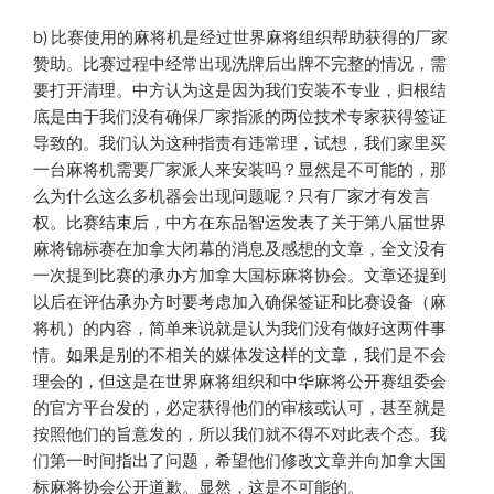
b) 比赛使用的麻将机是经过世界麻将组织帮助获得的厂家
赞助
。
比赛过程
中
经常出现洗牌后出牌不完整的情况，需
要打开清理。中方认为这是因为我们安装不专业，归根结
底是由于我们没有确保厂家指派的两位技术专家获得签证
导致的。我们认为这种指责有违常理，试想，我们家里买
一台麻将机需要厂家派人来安装吗？显然是不可能的，那
么为什么这么多机器会出现问题呢？只有厂家才有发言
权。比赛结束后，中方在东品智运发表了关于第八届世界
麻将锦标赛在加拿大闭幕的消息及感想的文章，全文没有
一次提到比赛的承办方加拿大国标麻将协会
。
文
章
还提到
以后在评估承办方时要考虑加入确保签证和比赛设备（麻
将机）的内容，简单来说就是认为我们没有做好这两件事
情。如果是别的不相关的媒体发这样的文章，我们是不会
理会的，但这是在世界麻将组织和中华麻将公开赛组委会
的官方平台发的，必定获得他们的审核或认可，甚至就是
按照他们的旨意发的，所以我们就不得不对此表个态。我
们第一时间指出了问题，希望他们修改文章并向加拿大国
标麻将协会公开道歉。显然，这是不可能的。