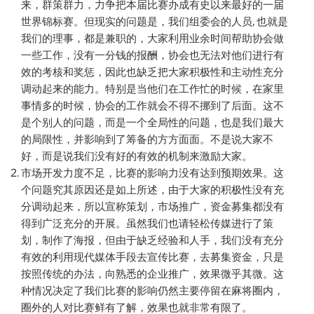
来，群策群力，力争把本届比赛办成有史以来最好的一届
世界锦标赛。但现实的问题是，我们组委会的人员, 也就是
我们的理事，都是兼职的，大家利用业余时间帮助协会做
一些工作，没有一分钱的报酬，协会也无法对他们进行有
效的考核和奖惩，因此也缺乏把大家积极性和主动性充分
调动起来的能力。特别是当他们在工作忙的时候，在家里
事情多的时候，协会的工作就会不得不挪到了后面。这不
是个别人的问题，而是一个全局性的问题，也是我们最大
的局限性，并影响到了筹备的方方面面。不是说大家不
好，而是说我们没有好的有效的机制来激励大家。
市场开发力度不足，比赛的影响力没有达到预期效果。这
个问题究其原因还是如上所述，由于大家的积极性没有充
分调动起来，所以宣称策划，市场推广，资金募集都没有
得到广泛充分的开展。虽然我们也请轻松传媒进行了策
划，制作了海报，但由于缺乏经验和人手，我们没有充分
有效的利用现代媒体手段去宣传比赛，去募集资金，只是
按照传统的办法，向熟悉的企业推广，效果微乎其微。这
种情况决定了我们比赛的影响仍然主要停留在麻将圈内，
圈外的人对比赛鲜有了解，效果也就非常有限了。