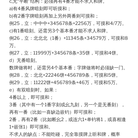
c,无“平断”结构：必须再有4番才能不求人和牌。
a)有4番风牌暗刻即可听摸和；
b)有2番字牌暗刻再加上另外两番则可摸和；
例25，立：中中中+345678条+2256万，可摸和4/7万。
c)有1番暗刻。还需另3个基本番才能不求人和牌。
例26，立：北北北（1番）+11345条+34579万，可摸和8
万。
例27，立：11999万+345678条+35饼，可摸和4饼。
d）无番暗刻。
数牌做将时，还需另4个基本番；字牌做将时必须缺一门。
例28，立：北北+22246饼+456789条，可摸和5饼。
例29，立：11222饼+456789条+46万，可摸和5万。
e）有双暗刻时。如果：
4番以上，即可摸和；
3番（其中有一个1番字刻或幺九刻，另一个是无番刻），
再有一番（比如一喜缺边嵌钓）即可摸和；
2番，再有2番（比如断幺2，或连六1+单钓将1，或喜相逢
1+嵌张1）即可摸和。
不求人的缺点：不能吃碰，完全靠摸牌上听和牌，概率