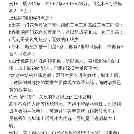
例16，明234条；立567条2345678万。可点和8万或摸
和2、5万；
上述牌例结构特点是：
a因某一门花色短缺而无法组织三色三步高或三色三同顺；
b多张的两门花色长度相当，难以组成清龙或一色三步高；
c无刻子或幺九短少，无效的闲牌少；
d平和、断幺加缺一门是5番，再有2番即可摸和，或再有3
番即可点和；
e由于数牌集中在两种花色，所以连六、喜相逢的机会很
多，加上嵌钓的配合，再组织2-3番难度不大。
f对这种结构熟练之后，即可大胆吃进有效牌，加速上听。
上述牌例对牌技的要求主要体现在算番熟练，随时掌握已
有的基本番。
C,无“清平断”，又没有6番以上的主体番时
高手不会陷入此等尴尬境地，但起手牌结构特殊，难以组
成有效的主体番时，可通过吃碰旁家牌（碰牌较常见），
用低番组合加速上听可作为优选，原则是吃碰后基本上
听。
例17，立：西西+白白白+345条+3499万+7饼（4番西）