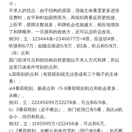
小；
不求人的优点：由于结构的原因，强做主体番需更多进张
且费时，在平和时如因势而为，再组织两番反而更快捷。
上听早，摸牌次数就多，和牌机会也就越大，相应地增加
了和牌概率。一旦摸和的收效大，还可以边听边改良。
例30，立：123444条+2346677万+4饼。应该切4饼，
听摸和6/7万；如随后摸进5/8万，切1条，听点和5/8万。
（B）点和
因门前清可点和的结构自然更能以不求人方式和牌，所以
这里只谈条件苛刻的点和。
a,双暗刻的点和（有双暗刻就无法形成有三个顺子的主体
番）：
a)4番双暗刻。极易点和（5-8番双暗刻则点和机会更多，
从略）。
例31，立：22245699万22278条，可点和6/9条。
b）3番双暗刻（必不断幺）。加门前清已有5番，虽比a)机
会小，但仍有机会。
例32，立：1145999万+222456条，可点和6万。
c）2番双暗刻。如断幺则条件宽松（因已有6番）；如不断