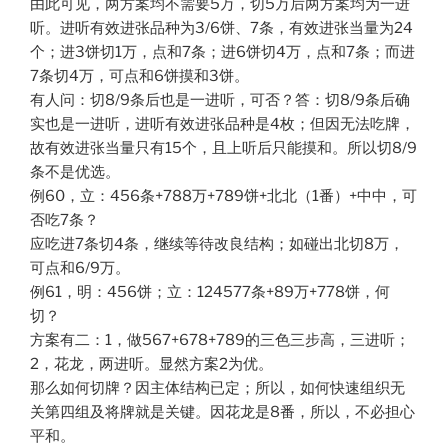
由此可见，两方案均不需要5万，切5万后两方案均为一进
听。进听有效进张品种为3/6饼、7条，有效进张当量为24
个；进3饼切1万，点和7条；进6饼切4万，点和7条；而进
7条切4万，可点和6饼摸和3饼。
有人问：切8/9条后也是一进听，可否？答：切8/9条后确
实也是一进听，进听有效进张品种是4枚；但因无法吃牌，
故有效进张当量只有15个，且上听后只能摸和。所以切8/9
条不是优选。
例60，立：456条+788万+789饼+北北（1番）+中中，可
否吃7条？
应吃进7条切4条，继续等待改良结构；如碰出北切8万，
可点和6/9万。
例61，明：456饼；立：124577条+89万+778饼，何
切？
方案有二：1，做567+678+789的三色三步高，三进听；
2，花龙，两进听。显然方案2为优。
那么如何切牌？因主体结构已定；所以，如何快速组织无
关第四组及将牌就是关键。因花龙是8番，所以，不必担心
平和。