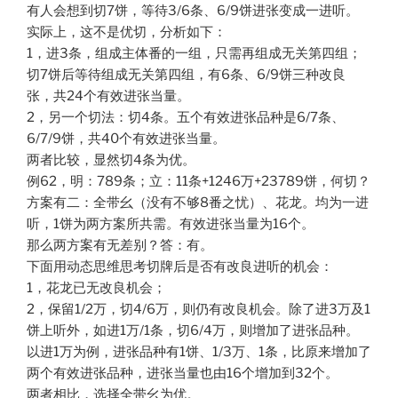
有人会想到切7饼，等待3/6条、6/9饼进张变成一进听。
实际上，这不是优切，分析如下：
1，进3条，组成主体番的一组，只需再组成无关第四组；
切7饼后等待组成无关第四组，有6条、6/9饼三种改良
张，共24个有效进张当量。
2，另一个切法：切4条。五个有效进张品种是6/7条、
6/7/9饼，共40个有效进张当量。
两者比较，显然切4条为优。
例62，明：789条；立：11条+1246万+23789饼，何切？
方案有二：全带幺（没有不够8番之忧）、花龙。均为一进
听，1饼为两方案所共需。有效进张当量为16个。
那么两方案有无差别？答：有。
下面用动态思维思考切牌后是否有改良进听的机会：
1，花龙已无改良机会；
2，保留1/2万，切4/6万，则仍有改良机会。除了进3万及1
饼上听外，如进1万/1条，切6/4万，则增加了进张品种。
以进1万为例，进张品种有1饼、1/3万、1条，比原来增加了
两个有效进张品种，进张当量也由16个增加到32个。
两者相比，选择全带幺为优。