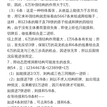
听。因此，6万补强结构的作用大于1万。
（3）6条：这是一种特殊孤张，从效益上能借力于左邻右
舍，用它来补强结构就意味着由5667条来组成两组顺子，
这样，和123条的顺子及78饼的搭子组成和牌的四组结
构，由于没有主体番而显得失衡，即使上听也只能摸和。
切牌后，做低番组合是二进听。
综上所述，6万的补强结构作用最大，1万6条各有长短；所
以，首先应切3饼，保留1万的花龙机会和6条的低番组合及
6万的花龙与三色三步高的机会。因进张无常，所以后面情
况应视进张而定。
7，用动态思维洞察结构可能发生的改良。
例54，立：1234467条+12389饼+1万
（1）如能摸进2/3万。则构成三色三同顺的一进听；
（2）如摸进7饼（5/8条）则以不求人结构听牌。如出现这
种情况，应果断切1万进听，因只有听牌才可能和。
如摸进7饼进听，则摸和5/8条。
在等待摸和5/8条时——
如进4条则切7条，可点和5条，摸和6条。