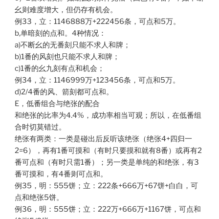
幺则难度增大，但仍存有机会。
例33，立：1146888万+222456条，可点和5万。
b,单暗刻的点和。4种情况：
a)不断幺的无番刻只能不求人和牌；
b)1番的风刻也只能不求人和牌；
c)1番的幺九刻有点和机会；
例34，立：1146999万+123456条，可点和5万。
d)2/4番的风、箭刻都可点和。
E，低番组合与绝张的配合
和绝张的比率为4.4%，成功率相当可观；所以，在低番组
合时切莫错过。
绝张有两类：一类是碰出后反听该绝张（绝张4+四归一
2=6），再有1番可摸和（有时只要摸和就有8番）或再有2
番可点和（有时只需1番）；另一类是单纯的和绝张，有3
番可摸和，有4番则可点和。
例35，明：555饼；立：222条+666万+67饼+白白，可
点和绝张5饼。
例36，明：555饼；立：222万+666万+1167饼，可点和