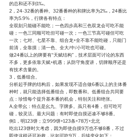
的总和还不到1‰。
2，24-32番的番种。32番番种的和牌比率为2‰，24番比
率为5.9%，行牌各有特点：
全双刻只能碰不能吃；一色四步高和三色双龙会可吃不能
碰；一色三同顺可吃但可碰一次；一色三节高可碰但可吃
一次；七对、七星不靠、组合龙+全不靠不能吃碰，只能门
前清，全靠摸；清一色、全大/中/小可吃也可碰。
做24番以上的牌要有“天赋结构”，技术层面可讨论的东西
不多，更多依靠天赋+机遇；从防守角度讲，切牌顺序还是
有技术含量的。
3，低番组合。
分析起手牌的结构后，如果发现不适合做6番以上的主体番
种时，就只能选择低番组合，即数番和。低番组合共同要
点：珍惜每个提升基本番的机会，特别关注和绝张。
A,全带幺：特点是幺九、字牌多。虽只有4番，但可吃可
碰，较灵活。最大问题：有时即使自摸还凑不够8番。
例1，明123饼；立999饼+123条+78万+北北
吃出123饼时欠考虑，因为即使自摸9万也不够8番，不过
即使这样还可补救，比如可吃9万，后续变化如下：