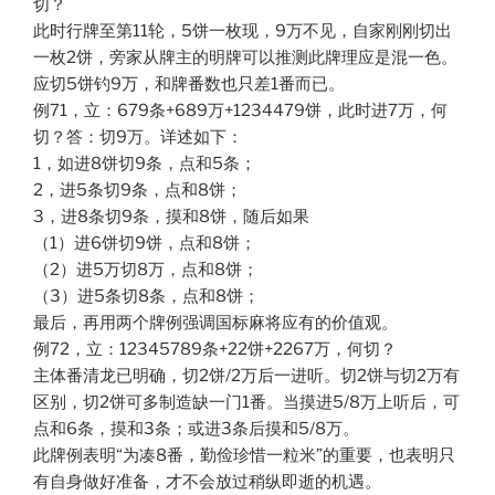
切？
此时行牌至第11轮，5饼一枚现，9万不见，自家刚刚切出
一枚2饼，旁家从牌主的明牌可以推测此牌理应是混一色。
应切5饼钓9万，和牌番数也只差1番而已。
例71，立：679条+689万+1234479饼，此时进7万，何
切？答：切9万。详述如下：
1，如进8饼切9条，点和5条；
2，进5条切9条，点和8饼；
3，进8条切9条，摸和8饼，随后如果
（1）进6饼切9饼，点和8饼；
（2）进5万切8万，点和8饼；
（3）进5条切8条，点和8饼；
最后，再用两个牌例强调国标麻将应有的价值观。
例72，立：12345789条+22饼+2267万，何切？
主体番清龙已明确，切2饼/2万后一进听。切2饼与切2万有
区别，切2饼可多制造缺一门1番。当摸进5/8万上听后，可
点和6条，摸和3条；或进3条后摸和5/8万。
此牌例表明“为凑8番，勤俭珍惜一粒米”的重要，也表明只
有自身做好准备，才不会放过稍纵即逝的机遇。