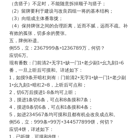
（含搭子）不足时，不能随意拆掉顺子与搭子；
（2）留牌要利于建设与改良四组一将的基本结构；
（3）向组成主体番靠拢；
（4）保持牌张之间的合理距离，近而不腻，远而不疏。补
有效的孤张，切多余的赘张。
五，牌例补遗。
例55，立：2367999条+1236789万，何切？
应切6万。
现有番数：门前清2+无字1+缺一门1+老少副1+幺九刻1=6
番，一旦上听后可摸和。详述如下：
1，如摸9条开暗杠则有：门前清2+无字1+缺一门1+老少副
1+幺九刻1+暗杠2=8，上听后可点和；
2，切6万后摸进1-8条均可上听；
3，摸进1条切6条，可点和8条摸和7条；
4，摸进8条切6条，可点和1条摸和4条；
5，如进234567条均可摸和且都有机会改良成点和。
例56，立：999条+99万+344577899饼，何切？
应切4饼，详述如下：
1，已听牌，可摸和8饼；