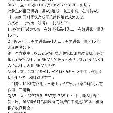
例63，立：66条+1167万+35567789饼，何切？
此牌主体番已明确，进4饼组成一色三步高。在等待4饼
时，如何同时尽快完成无关第四组就成为关键。
方案有二（均为一进听），比较如下：
1，拆对1万或对6条：有效进张品种为二，有效进张当量为
16个；
2，拆6/7万：有效进张品种为二，有效进张当量为16个。
比较两者如下：
第一个方案中，拆1万/6条组成无关第四组的改良机会是进
6/7万两个品种，而切6/7万的改良机会为2/3万4/5/7/8条
六个品种，因此切6/7万为优。
例64，立：12347条+11万+14饼+西西+北+中中，何切？
切4条为优。和牌路线有二：
五门齐，1/4饼有作用，三进听；全带幺，7条/1饼/北风有
作用，三进听。
例65，立：12378条+567万+788饼+中中，吃6饼否？
答：吃。虽然吃6饼后因没有门前清而不能点和9条，但有
很多改良机会：