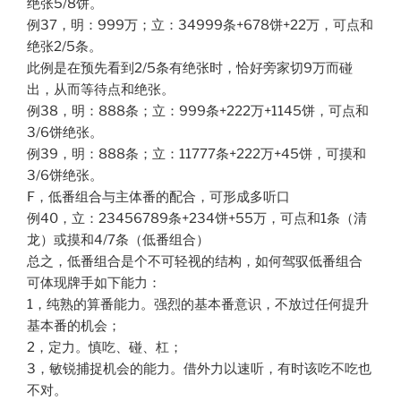
绝张5/8饼。
例37，明：999万；立：34999条+678饼+22万，可点和
绝张2/5条。
此例是在预先看到2/5条有绝张时，恰好旁家切9万而碰
出，从而等待点和绝张。
例38，明：888条；立：999条+222万+1145饼，可点和
3/6饼绝张。
例39，明：888条；立：11777条+222万+45饼，可摸和
3/6饼绝张。
F，低番组合与主体番的配合，可形成多听口
例40，立：23456789条+234饼+55万，可点和1条（清
龙）或摸和4/7条（低番组合）
总之，低番组合是个不可轻视的结构，如何驾驭低番组合
可体现牌手如下能力：
1，纯熟的算番能力。强烈的基本番意识，不放过任何提升
基本番的机会；
2，定力。慎吃、碰、杠；
3，敏锐捕捉机会的能力。借外力以速听，有时该吃不吃也
不对。