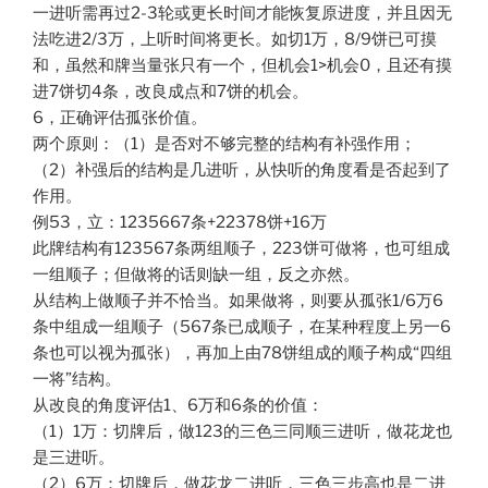
一进听需再过2-3轮或更长时间才能恢复原进度，并且因无
法吃进2/3万，上听时间将更长。如切1万，8/9饼已可摸
和，虽然和牌当量张只有一个，但机会1>机会0，且还有摸
进7饼切4条，改良成点和7饼的机会。
6，正确评估孤张价值。
两个原则：（1）是否对不够完整的结构有补强作用；
（2）补强后的结构是几进听，从快听的角度看是否起到了
作用。
例53，立：1235667条+22378饼+16万
此牌结构有123567条两组顺子，223饼可做将，也可组成
一组顺子；但做将的话则缺一组，反之亦然。
从结构上做顺子并不恰当。如果做将，则要从孤张1/6万6
条中组成一组顺子（567条已成顺子，在某种程度上另一6
条也可以视为孤张），再加上由78饼组成的顺子构成“四组
一将”结构。
从改良的角度评估1、6万和6条的价值：
（1）1万：切牌后，做123的三色三同顺三进听，做花龙也
是三进听。
（2）6万：切牌后，做花龙二进听，三色三步高也是二进