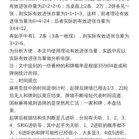
有效进张存量为2+2+2=6；当桌面上2条、2万，2饼各见一
张，则实际有效进张存量为1+1+1=3。这样，前者理论有效
进张当量为6×4=24；后者实际的有效进张当量为
3X4=12。
再如手中有1、2条（3条一枚现），则实际有效进张当量为
3×2=6。
为分析方便，本文均使用理论有效进张当量，实践中应以
实际有效进张当量做分析依据。
注：文中提到的一些番种的和牌概率是根据35904盘成和
牌例统计所得。
二，时间观念
麻将竞技中的时间是倒计时，起牌后牌墙已用去1/3，21轮
后无人和牌则以黄庄结束。牌墙不断缩短代表时间流逝。
国标麻将规则选择的是突然死亡法：一家和牌，本盘结
束。
起牌后根据结构先判断是几进听，分别有天听、1、2、3、
4、5和6进听等，其中起手为天听、1、2进听的概率都不
大，6进听的和牌可能性已经很小，大多是3、4或5进听。