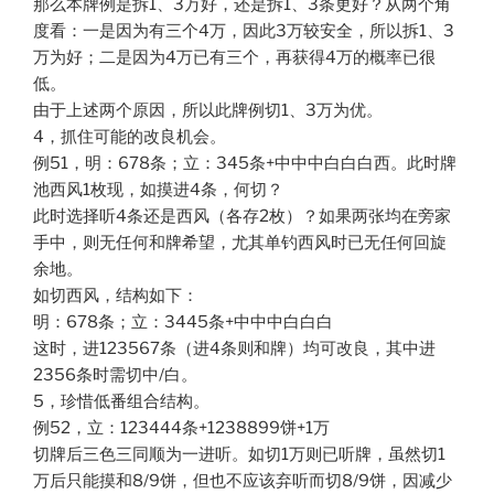
那么本牌例是拆1、3万好，还是拆1、3条更好？从两个角
度看：一是因为有三个4万，因此3万较安全，所以拆1、3
万为好；二是因为4万已有三个，再获得4万的概率已很
低。
由于上述两个原因，所以此牌例切1、3万为优。
4，抓住可能的改良机会。
例51，明：678条；立：345条+中中中白白白西。此时牌
池西风1枚现，如摸进4条，何切？
此时选择听4条还是西风（各存2枚）？如果两张均在旁家
手中，则无任何和牌希望，尤其单钓西风时已无任何回旋
余地。
如切西风，结构如下：
明：678条；立：3445条+中中中白白白
这时，进123567条（进4条则和牌）均可改良，其中进
2356条时需切中/白。
5，珍惜低番组合结构。
例52，立：123444条+1238899饼+1万
切牌后三色三同顺为一进听。如切1万则已听牌，虽然切1
万后只能摸和8/9饼，但也不应该弃听而切8/9饼，因减少