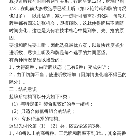
减少进听数与时间有密切关系，行牌至第12轮，牌墙已剩
1/3，在此前大多数选手已经上听（第12轮前就和牌的情况
也很多）。以此估算，减少一进听可能需2-3轮牌，每轮对
牌手都有四次进张机会，即摸碰吃，这就使得牌局不断随
时间变化，这也是为何在技术核心中提到争、先、抢的原
因。
要想和牌先要上听，因此选择最优方案，以最快速度减少
进听数、尽快上听及和牌是每个选手的共同愿望。
有两种情况是难以接受的：
1，为得高番，由听牌状态（已有8番）变成失听；
2，由于切牌不当，使进听数增加（因牌情变化迫不得已的
除外）。
三，结构意识
起牌后结构可以分为如下3类：
（1）与特定番种契合度较好的单一结构；
（2）只适合做低番组合的结构；
（3）有多种选择的结构。
这里先讨论第（1）（2）类，随后论述第3类。
1，48番以上的高番种。三元牌和牌率不到3‰，其余高番