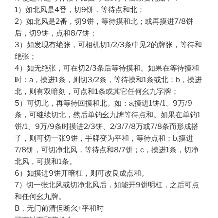
1）如北风是4番，切9饼，等待点和北；
2）如北风是2番，切9饼，等待摸和北；或再摸进7/8饼
后，切9饼，点和8/7饼；
3）如发现有绝张，可相机切1/2/3条中见2的牌张，等待和
绝张；
4）如无绝张，可在切2/3条后等待摸和。如果在等待摸和
时：a，摸进1条，则切3/2条，等待摸和1条或北；b，摸进
北，则有双暗刻，可点和1条或其它任何幺九字牌；
5）可切北，再等待回摸和北。如：a,摸进1饼/1、9万/9
条，可继续切北，然后单钓幺九牌等待点和。如果在单钓1
饼/1、9万/9条时摸进2/3饼、2/3/7/8万或7/8条而形成搭
子，则可切一张9饼，手牌变为平和，等待点和；b,摸进
7/8饼，可切净北风，等待点和8/7饼；c，摸进1条，切净
北风，可摸和1条。
6）如摸进9饼开暗杠，则可改良成点和。
7）切一张北风或切净北风后，如能开9饼明杠，之后可点
和任何幺九牌。
B，无门前清但断幺+平和时