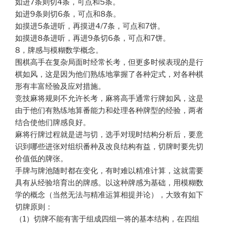
如进7条则切4条，可点和5条。
如进9条则切6条，可点和8条。
如摸进5条进听，再摸进4/7条，可点和7饼。
如摸进8条进听，再进9条切6条，可点和7饼。
8，牌感与模糊数学概念。
围棋高手在复杂局面时经常长考，但更多时候表现的是行
棋如风，这是因为他们熟练地掌握了各种定式，对各种棋
形有丰富经验及应对措施。
竞技麻将规则不允许长考，麻将高手通常行牌如风，这是
由于他们有熟练地算番能力和处理各种牌型的经验，两者
结合使他们牌感良好。
麻将行牌过程就是进与切，选手对现时结构分析后，要意
识到哪些进张对组织番种及改良结构有益，切牌时要先切
价值低的牌张。
手牌与牌池随时都在变化，有时难以精准计算，这就需要
具有从经验培育出的牌感。以这种牌感为基础，用模糊数
学的概念（当然无法与精准运算相提并论），大致有如下
切牌原则：
（1）切牌不能有害于组成四组一将的基本结构，在四组