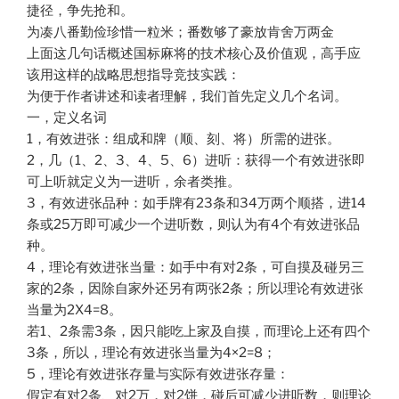
捷径，争先抢和。
为凑八番勤俭珍惜一粒米；番数够了豪放肯舍万两金
上面这几句话概述国标麻将的技术核心及价值观，高手应
该用这样的战略思想指导竞技实践：
为便于作者讲述和读者理解，我们首先定义几个名词。
一，定义名词
1，有效进张：组成和牌（顺、刻、将）所需的进张。
2，几（1、2、3、4、5、6）进听：获得一个有效进张即
可上听就定义为一进听，余者类推。
3，有效进张品种：如手牌有23条和34万两个顺搭，进14
条或25万即可减少一个进听数，则认为有4个有效进张品
种。
4，理论有效进张当量：如手中有对2条，可自摸及碰另三
家的2条，因除自家外还另有两张2条；所以理论有效进张
当量为2X4=8。
若1、2条需3条，因只能吃上家及自摸，而理论上还有四个
3条，所以，理论有效进张当量为4×2=8；
5，理论有效进张存量与实际有效进张存量：
假定有对2条、对2万，对2饼，碰后可减少进听数，则理论