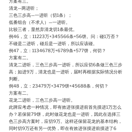
方案有三。
清龙—两进听；
三色三步高—一进听（切1条）；
低番组合（不求人）—一进听。
比较三者，显然弃清龙切1条最优。
例46，立：11223万+345566条+56饼。问：碰1万否？
不碰是二进听，碰后是一进听，所以应该碰。
例47，立：1134678万+6789条+577饼，何切？
方案有二。
清龙二进听，三色三步高一进听，所以应切6条做三色三步
高；如进9万，清龙也是一进听，届时再根据实际情况分析
判断。
例48，立：23479万+3479饼+45688条，何切？
方案有二。
花龙二进听，三色三步高一进听。
此牌应考虑一种情况，即有效进张摸进前首先摸进1万怎么
办？若保留79饼，此时做花龙也是一进听，因此在选择三
色三步高方案时，应切9万。这样还保留花龙的基本结构，
同时切9万还有另一优势，即在有效进张摸进前摸进了6