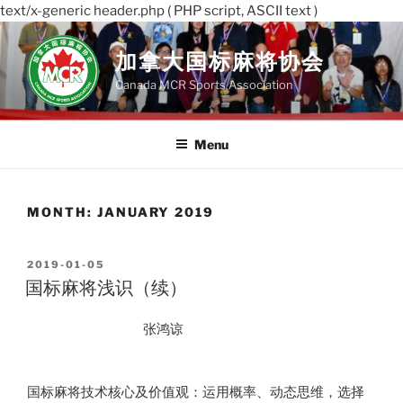
text/x-generic header.php ( PHP script, ASCII text )
Skip
to
加拿大国标麻将协会
content
Canada MCR Sports Association
Menu
MONTH:
JANUARY 2019
POSTED
2019-01-05
ON
国标麻将浅识（续）
张鸿谅
国标麻将技术核心及价值观：运用概率、动态思维，选择