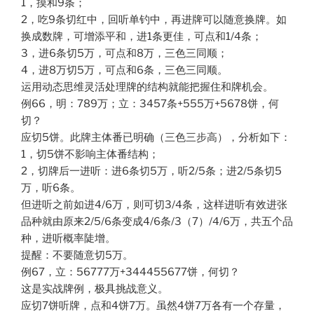
1，摸和9条；
2，吃9条切红中，回听单钓中，再进牌可以随意换牌。如
换成数牌，可增添平和，进1条更佳，可点和1/4条；
3，进6条切5万，可点和8万，三色三同顺；
4，进8万切5万，可点和6条，三色三同顺。
运用动态思维灵活处理牌的结构就能把握住和牌机会。
例66，明：789万；立：3457条+555万+5678饼，何
切？
应切5饼。此牌主体番已明确（三色三步高），分析如下：
1，切5饼不影响主体番结构；
2，切牌后一进听：进6条切5万，听2/5条；进2/5条切5
万，听6条。
但进听之前如进4/6万，则可切3/4条，这样进听有效进张
品种就由原来2/5/6条变成4/6条/3（7）/4/6万，共五个品
种，进听概率陡增。
提醒：不要随意切5万。
例67，立：56777万+344455677饼，何切？
这是实战牌例，极具挑战意义。
应切7饼听牌，点和4饼7万。虽然4饼7万各有一个存量，