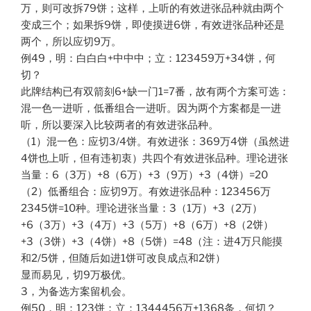
万，则可改拆79饼；这样，上听的有效进张品种就由两个
变成三个；如果拆9饼，即使摸进6饼，有效进张品种还是
两个，所以应切9万。
例49，明：白白白+中中中；立：123459万+34饼，何
切？
此牌结构已有双箭刻6+缺一门1=7番，故有两个方案可选：
混一色一进听，低番组合一进听。因为两个方案都是一进
听，所以要深入比较两者的有效进张品种。
（1）混一色：应切3/4饼。有效进张：369万4饼（虽然进
4饼也上听，但有违初衷）共四个有效进张品种。理论进张
当量：6（3万）+8（6万）+3（9万）+3（4饼）=20
（2）低番组合：应切9万。有效进张品种：123456万
2345饼=10种。理论进张当量：3（1万）+3（2万）
+6（3万）+3（4万）+3（5万）+8（6万）+8（2饼）
+3（3饼）+3（4饼）+8（5饼）=48（注：进4万只能摸
和2/5饼，但随后如进1饼可改良成点和2饼）
显而易见，切9万极优。
3，为备选方案留机会。
例50，明：123饼；立：1344456万+1368条，何切？