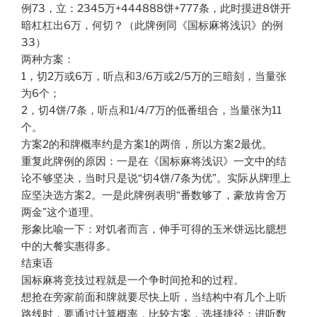
例73，立：2345万+444888饼+777条，此时摸进8饼开
暗杠杠出6万，何切？（此牌例同《国标麻将浅识》的例
33）
两种方案：
1，切2万或6万，听点和3/6万或2/5万的三暗刻，当量张
为6个；
2，切4饼/7条，听点和1/4/7万的低番组合，当量张为11
个。
方案2的和牌概率约是方案1的两倍，所以方案2最优。
重复此牌例的原因：一是在《国标麻将浅识》一文中的结
论不够坚决，当时只是说“切4饼/7条为优”。实际从牌理上
应坚决选方案2。一是此牌例表明“番数够了，豪放肯舍万
两金”这个道理。
形象比喻一下：对饥者而言，伸手可得的玉米饼远比臆想
中的大餐实惠得多。
结束语
国标麻将竞技过程就是一个争时间抢和的过程。
想抢在旁家前面和牌就要尽快上听，当结构中有几个上听
路线时，要通过计算概率，比较方案，选择捷径；进听数