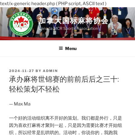
text/x-generic header.php ( PHP script, ASCII text )
Skip
to
加拿大国标麻将协会
content
Canada MCR Sports Association
Menu
POSTED
2024-11-27
BY
ADMIN
ON
承办麻将世锦赛的前前后后之三十:
轻松策划不轻松
— Max Ma
一个好的活动组织离不开好的策划。我们都是外行，只是
因为喜欢打麻将才聚到一起，只是因为需要比赛才开始组
织，所以经常是乱哄哄的。活动时，你说你的，我跑我