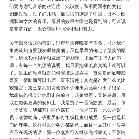
们要考虑到音乐的欢迎度，熟识度，和不同国家的文化。
删删改改，改了好几稿，最后我们选定了中国，日本，欧
洲和加拿大的音乐。最后的效果大家也是看到的，可以说
是非常好的。衷心感谢Leo的付出和努力。
关于颁奖仪式的策划，过程与欢迎晚宴差不多，只是我们
事先就知道要颁发哪些奖项，我也早早的确定了颁奖的顺
序，所以Tom很早就拿出了策划稿，里面有主持人的串
词，有每一个奖项的说明，我只要把颁奖嘉宾填上就可以
了。这里的难点就是如何安排这些嘉宾。首先是到底哪些
嘉宾，赞助商可以出席一直不清楚；其次是谁发什么奖比
较难定；第三是我们协会的不少理事为比赛付出了很多，
我想借此机会让他们走向前台，既是肯定，又是感谢。所
以在颁奖嘉宾的安排上，我是费了一番脑筋的。最后，每
一个奖项，我都安排两位嘉宾，一位是宾客，比如是议
员，或赞助商，或世界麻将组织检查组成员，另一位是我
们的理事。这样可以让各方都满意，而且一旦其中一位嘉
宾不在现场的话，另一位嘉宾可以继续完成颁奖，不影响