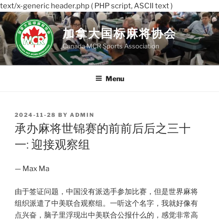
text/x-generic header.php ( PHP script, ASCII text )
Skip
to
加拿大国标麻将协会
content
Canada MCR Sports Association
Menu
POSTED
2024-11-28
BY
ADMIN
ON
承办麻将世锦赛的前前后后之三十
一: 迎接观察组
— Max Ma
由于签证问题，中国没有派选手参加比赛，但是世界麻将
组织派遣了中美联合观察组。一听这个名字，我就好像有
点兴奋，脑子里浮现出中美联合公报什么的，感觉非常高