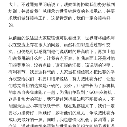
大上。不过通知里明确说了，观察组将协助我们办好裁判
培训，并督促我们兑现承办世界锦标赛的各项承诺，并要
求我们做好接待工作。这是肯定的，我们一定会接待好
的。
从前面的叙述里大家应该也可以看出来，世界麻将组织与
我在交流上存在很大的问题。虽然我们都是通过邮件交
流，但仍然可以感觉到他们说话时的居高临下，再加上他
们说我甩锅什么的，让我有点不爽。但我表面上还是对他
们很尊重的，没有点破，该汇报的汇报，该说明的说明，
有利有节。我是这样想的，人家当初相信我才把比赛的举
办权交给我们，我要用结果说话，努力把比赛办好，让他
们感觉当初的选择是正确的。另外，江秘书长为了麻将机
的事亲自去雀康跑了一趟，为我们争取到了60台麻将机，
这是非常大的帮助，我不是过河拆桥知恩不图报的人，不
能因为这些小事而耿耿于怀。现在观察组来了，我们一定
要尽力接待好，照顾好，多听他们的意见，争取把比赛办
成历史最好的一届。同时，我也想借此机会，多沟通，多
交流，通过观察组来缓和与世界麻将组织之间的矛盾和误