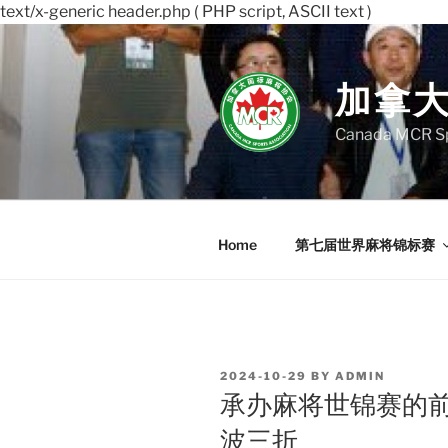
text/x-generic header.php ( PHP script, ASCII text )
Skip
to
content
加拿
Canada MCR Sp
Home
第七届世界麻将锦标赛
POSTED
2024-10-29
BY
ADMIN
ON
承办麻将世锦赛的
波三折