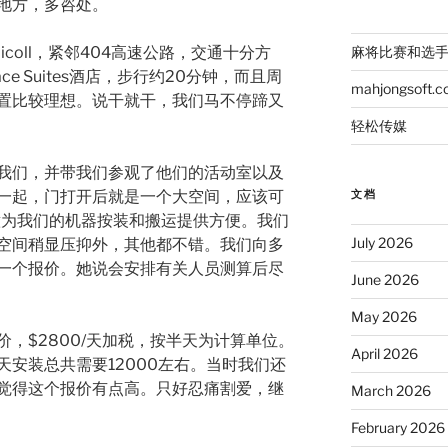
地方，多咨处。
McNicoll，紧邻404高速公路，交通十分方
麻将比赛和选
place Suites酒店，步行约20分钟，而且周
mahjongsoft.
置比较理想。说干就干，我们马不停蹄又
轻松传媒
我们，并带我们参观了他们的活动室以及
一起，门打开后就是一个大空间，应该可
文档
意为我们的机器按装和搬运提供方便。我们
July 2026
空间稍显压抑外，其他都不错。我们向多
一个报价。她说会安排有关人员测算后尽
June 2026
May 2026
，$2800/天加税，按半天为计算单位。
April 2026
安装总共需要12000左右。当时我们还
觉得这个报价有点高。只好忍痛割爱，继
March 2026
February 2026