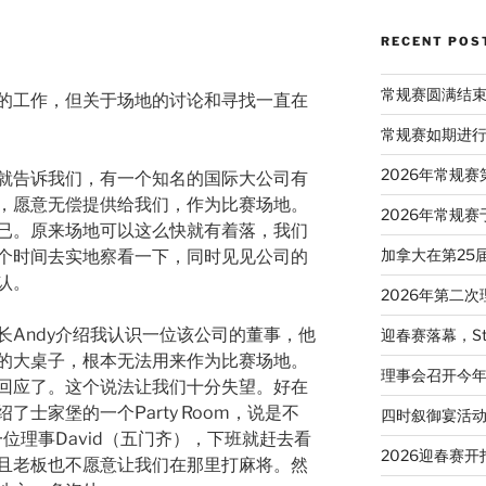
RECENT POS
常规赛圆满结
的工作，但关于场地的讨论和寻找一直在
常规赛如期进
2026年常规
就告诉我们，有一个知名的国际大公司有
，愿意无偿提供给我们，作为比赛场地。
2026年常规赛
已。原来场地可以这么快就有着落，我们
加拿大在第25
个时间去实地察看一下，同时见见公司的
认。
2026年第二
长Andy介绍我认识一位该公司的董事，他
迎春赛落幕，St
的大桌子，根本无法用来作为比赛场地。
理事会召开今
回应了。这个说法让我们十分失望。好在
士家堡的一个Party Room，说是不
四时叙御宴活
一位理事David（五门齐），下班就赶去看
2026迎春赛开
且老板也不愿意让我们在那里打麻将。然