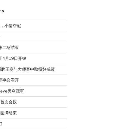
TS
束，小倩夺冠
行
赛第二场结束
于4月19日开锣
届牌王赛与大师赛中取得好成绩
次理事会召开
eve勇夺冠军
年首次会议
动圆满结束
打