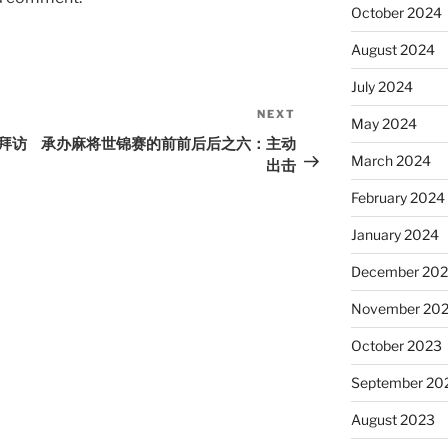
October 2024
August 2024
July 2024
NEXT
Next
May 2024
Post
拜访
承办麻将世锦赛的前前后后之六：主动
March 2024
出击
February 2024
January 2024
December 20
November 20
October 2023
September 20
August 2023