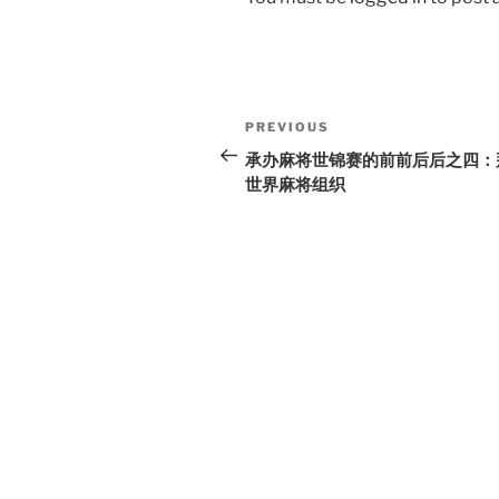
Post
Previous
PREVIOUS
navigation
Post
承办麻将世锦赛的前前后后之四：
世界麻将组织