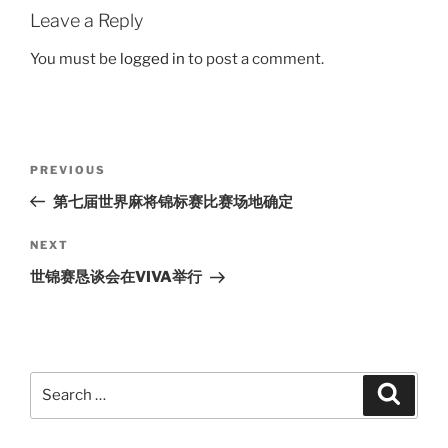
Leave a Reply
You must be
logged in
to post a comment.
Post
Previous
PREVIOUS
navigation
Post
第七届世界麻将锦标赛比赛场地确定
Next
NEXT
Post
世锦赛恳谈会在VIVA举行
Search
Search
for: