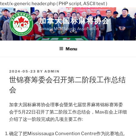
text/x-generic header.php ( PHP script, ASCII text )
Skip
to
加拿大国标麻将协会
content
Canada MCR Sports Association
Menu
POSTED
2024-05-23
BY
ADMIN
ON
世锦赛筹委会召开第二阶段工作总结
会
加拿大国标麻将协会理事会暨第七届世界麻将锦标赛筹委
会于5月22日召开了第二阶段工作总结会，Max在会上详细
介绍了这一阶段完成的几项主要工作:
确定了把Mississauga Convention Centre作为比赛地点,