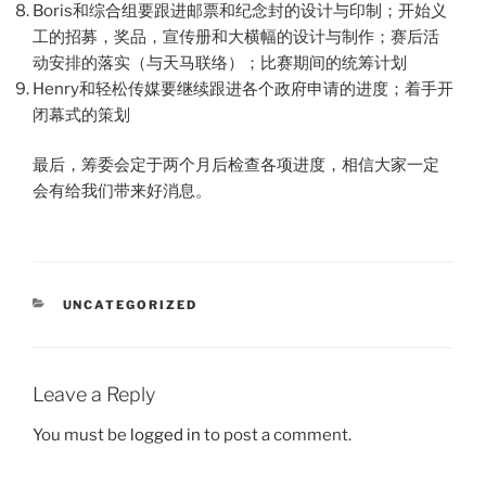
Boris和综合组要跟进邮票和纪念封的设计与印制；开始义
工的招募，奖品，宣传册和大横幅的设计与制作；赛后活
动安排的落实（与天马联络）；比赛期间的统筹计划
Henry和轻松传媒要继续跟进各个政府申请的进度；着手开
闭幕式的策划
最后，筹委会定于两个月后检查各项进度，相信大家一定
会有给我们带来好消息。
CATEGORIES
UNCATEGORIZED
Leave a Reply
You must be
logged in
to post a comment.