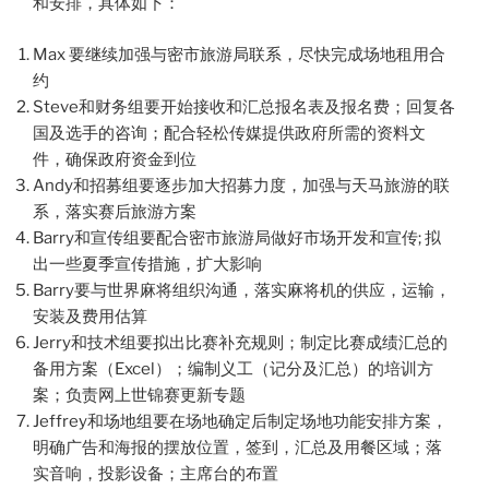
和安排，具体如下：
Max 要继续加强与密市旅游局联系，尽快完成场地租用合
约
Steve和财务组要开始接收和汇总报名表及报名费；回复各
国及选手的咨询；配合轻松传媒提供政府所需的资料文
件，确保政府资金到位
Andy和招募组要逐步加大招募力度，加强与天马旅游的联
系，落实赛后旅游方案
Barry和宣传组要配合密市旅游局做好市场开发和宣传; 拟
出一些夏季宣传措施，扩大影响
Barry要与世界麻将组织沟通，落实麻将机的供应，运输，
安装及费用估算
Jerry和技术组要拟出比赛补充规则；制定比赛成绩汇总的
备用方案（Excel）；编制义工（记分及汇总）的培训方
案；负责网上世锦赛更新专题
Jeffrey和场地组要在场地确定后制定场地功能安排方案，
明确广告和海报的摆放位置，签到，汇总及用餐区域；落
实音响，投影设备；主席台的布置