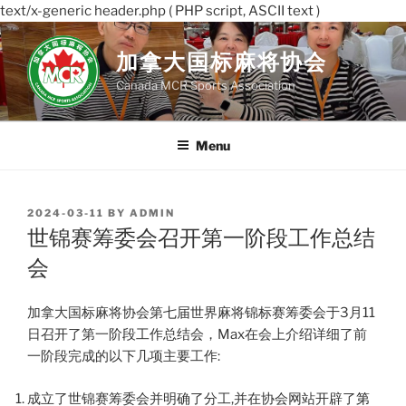
text/x-generic header.php ( PHP script, ASCII text )
Skip
to
加拿大国标麻将协会
content
Canada MCR Sports Association
Menu
POSTED
2024-03-11
BY
ADMIN
ON
世锦赛筹委会召开第一阶段工作总结
会
加拿大国标麻将协会第七届世界麻将锦标赛筹委会于3月11
日召开了第一阶段工作总结会，Max在会上介绍详细了前
一阶段完成的以下几项主要工作:
成立了世锦赛筹委会并明确了分工,并在协会网站开辟了
第