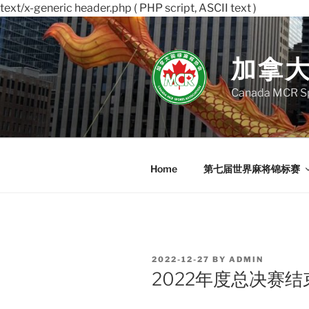
text/x-generic header.php ( PHP script, ASCII text )
Skip
to
content
加拿
Canada MCR Sp
Home
第七届世界麻将锦标赛
POSTED
2022-12-27
BY
ADMIN
ON
2022年度总决赛结束 