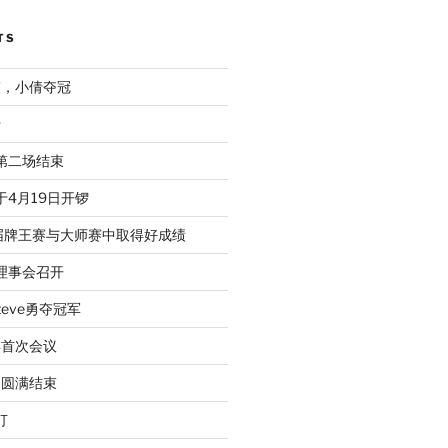
TS
束，小倩夺冠
行
赛第二场结束
于4月19日开锣
届牌王赛与大师赛中取得好成绩
次理事会召开
eve勇夺冠军
年首次会议
动圆满结束
打