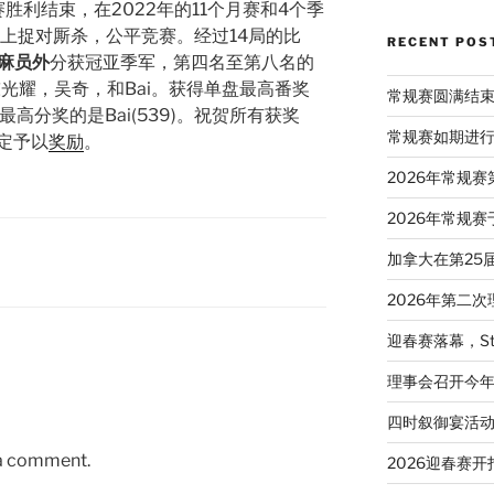
胜利结束，在2022年的11个月赛和4个季
上捉对厮杀，公平竞赛。经过14局的比
RECENT POS
麻员外
分获冠亚季军，第四名至第八名的
my, 陈光耀，吴奇，和Bai。获得单盘最高番奖
常规赛圆满结
最高分奖的是Bai(539)。祝贺所有获奖
常规赛如期进
定予以
奖励
。
2026年常规
2026年常规赛
加拿大在第25
2026年第二
迎春赛落幕，St
理事会召开今
四时叙御宴活
 a comment.
2026迎春赛开