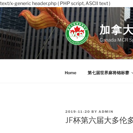
text/x-generic header.php ( PHP script, ASCII text )
Skip
to
content
加拿
Canada MCR Sp
Home
第七届世界麻将锦标赛
POSTED
2019-11-20
BY
ADMIN
ON
JF杯第六届大多伦