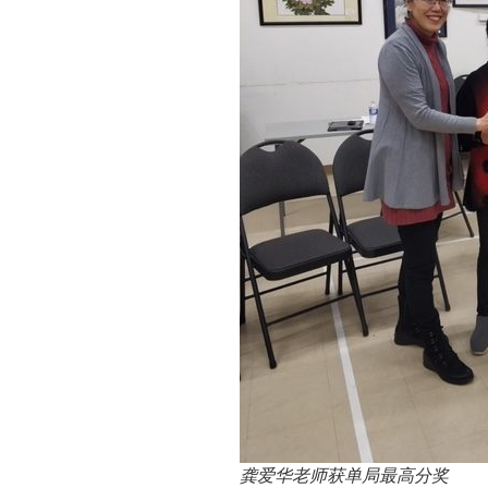
龚爱华老师获单局最高分奖