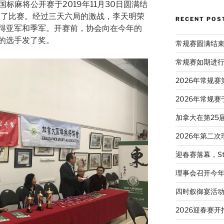
标麻将公开赛于2019年11月30日圆满结
加了比赛。经过三天六局的激战，李天明荣
RECENT POS
得亚军和季军。开赛前，协会向在今年的
的选手发了奖。
常规赛圆满结
常规赛如期进
2026年常规
2026年常规赛
加拿大在第25
2026年第二
迎春赛落幕，St
理事会召开今
四时叙御宴活
2026迎春赛开