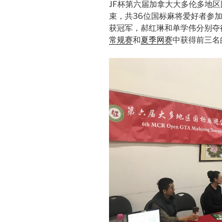
JF杯第六届加拿大大多伦多地区国
束，共36位国标麻将爱好者参
获冠军，郝红琳和单学伟分别夺
常规赛
和
夏季网赛
中获得前三名