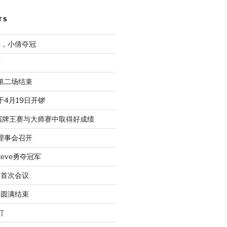
TS
束，小倩夺冠
行
赛第二场结束
于4月19日开锣
届牌王赛与大师赛中取得好成绩
次理事会召开
eve勇夺冠军
年首次会议
动圆满结束
打