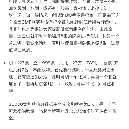
组联，可达到上听早，和牌快的功效。全带幺本身有4番，
加之风刻、箭刻，或还有一般高，喜相逢，老少，边、
坎、调，缺门等情况。所以组成8番不是很难。正是由于这
个原因CMF网赛并没有把全带幺统计到低番组合牌例中，
其目的也是为促进大家提高做低番组合的能力。由此原
因，这里也就不对一般组成8番的牌例进行说明。从另一个
角度讲，若缺乏预判，有时即使自摸和牌也不够8番，这是
值得注意的。
明：123条，立：999条，北北，23万，789饼，自摸1万
也只有7番，不能成和。首先要有预判，一旦此类局面出
现，要有变通的办法。此时可切一个北风，再摸一个北就
够番了。若再后进张1饼，7、8条，可再打北，则可点和
牌。
36000盘和牌信息数据中全带幺和牌率为3%，是一个不
可忽视的数量。当起手牌字对及幺九张较多时可选做全带
幺。