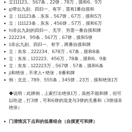
立111123,、567条，22饼，78万，摸和6、9万
g)带幺九刻、四归一、有字，需有1番自摸和
立：111123条，东东，567饼，67万，摸和5万
立：111123条，东东，456饼，57万，摸和6万
h)非幺九刻的四归一、无字、另需一番自摸和牌
222234、99条，567万，67饼，摸和5饼
i)非幺九刻、四归一、有字，两番自摸和牌
立：东东，222234、678万，67条，摸和8条
立：东东，122223、456万，78条，摸和6、9条
立：东东，122223万，567饼，57条，摸和6条
j)和绝张，不求人+ 绝张，8番和牌
例：北北，789、555条，345饼，23万，摸和绝张1万
◆说明：此牌例，上家打出绝张1万，虽然不能和牌，但可
以吃进，打3饼，可和6饼的混龙与3饼的无番和（3饼须非
绝张）
门清情况下点和的低番组合（自摸更可和牌）