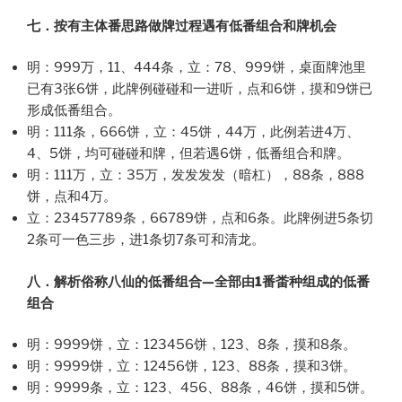
七．按有主体番思路做牌过程遇有低番组合和牌机会
明：999万，11、444条，立：78、999饼，桌面牌池里
已有3张6饼，此牌例碰碰和一进听，点和6饼，摸和9饼已
形成低番组合。
明：111条，666饼，立：45饼，44万，此例若进4万、
4、5饼，均可碰碰和牌，但若遇6饼，低番组合和牌。
明：111万，立：35万，发发发发（暗杠），88条，888
饼，点和4万。
立：23457789条，66789饼，点和6条。此牌例进5条切
2条可一色三步，进1条切7条可和清龙。
八．解析俗称八仙的低番组合
—
全部由
1
番畨种组成的低番
组合
明：9999饼，立：123456饼，123、8条，摸和8条。
明：9999饼，立：12456饼，123、88条，摸和3饼。
明：9999条，立：123、456、88条，46饼，摸和5饼。