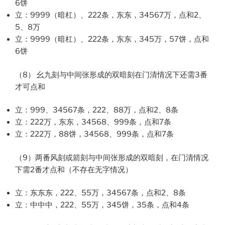
6饼
立：9999（暗杠）、222条，东东，34567万，点和2、
5、8万
立：9999（暗杠）、222条，东东，345万，57饼，点和
6饼
（8） 幺九刻与中间张形成的双暗刻在门清情况下还需3番
才可点和
立：999、34567条，222、88万，点和2、8条
立：222万，东东，34568、999条，点和7条
立：222万，88饼，34568、999条，点和7条
（9）两番风刻或箭刻与中间张形成的双暗刻，在门清情况
下需2番才点和（不存在无字情况）
立：东东东，222、55万，34567条，点和2、8条
立：中中中，222、55万，345饼，35条，点和4条