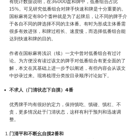
有统计数据说明，在36000盘和牌中，低番组合占比
15%。可见研究低番组合对牌手快速和牌是十分重要的。
国标麻将定有80个畨种就是为了起牌后，让不同的牌手介
于各自不同的牌选择不同的主体番。有时为形成主体番需
很多有效进张，和牌过程长、速度慢，而选择低番组合能
达到快速和牌的目的。
作者在国标麻将浅识（续）一文中曾对低番组合有过讨
论。为方便没有读过该文的牌手对低番组合有更全面的了
解，本文在其基础上进一步予以阐述，有些内容会从该文
中抄录过来。现将梳理分类按目录顺序讨论如下。
不求人（门清状态下自摸）
4
番
优秀牌手均有很好的定力，保持慎吃、慎碰、慎杠、不
贪，更多情况处于门清状态，这样有利于预判和迅速调
整。
门清平和不断幺自摸
2
番和