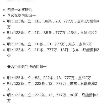
四归一加双暗刻
含幺九刻的四归一
明：123条，立：111、88条，23、777万，点和1万摸和4
万
明：123条，立：111、88条，777万，13饼，只能点和2
饼
明：123条，立：111条，13、777万，东东，点和2万
明：123条，立：111条，777万，13饼，东东，只能摸和2
饼
◆含中间数字牌的四归一
明：123条，立：88、222条，13、777万，点和2万
明：123条，立：222条，13、777万，东东，只能摸和2
万
明：123条，立：222条，13、777万，88饼，只能摸和2
万