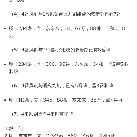
（4）4番风刻与1番风刻或幺九刻组成的双暗刻已有7番
明：234饼，立：东东东，111、67万，88饼，点和5、8
万
（5）4番风刻与中间牌张组成的双暗刻已有6番牌
明：234饼，立：666、99饼，东东东，34条，点2摸5条
和牌
（6）4番风刻与明幺九刻，已有5番牌，需3番和牌
明：111条，立：345、88条，东东东，35万，点和4万
（7）4番风刻需有4番则可和牌
缺一门
明：东东东，立：123456、88饼，46条，点和5条