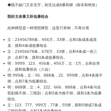
◆既不缺门又非无字，则无法成8番和牌（除非和绝张）
既听主体番又听低番组合
此种牌型是一种理想牌型，这里只举例，不再分类
立：23456789条，456万，33饼，点和1条成条成清
龙，摸和4条成低番组合
立：23456678条，678万，33饼，点和4条成一色三
步，点和7条，摸和1条成低番组合。
明：9999、123、456条，456万，立：1万，点和全求
人，摸和低番组合（八仙）
明: 999条，立：56、888条，22、999饼，点和4条推不
倒，点和7条为低番组合。
明：888饼，立：4、222、666、888条，点和4条与全
双刻推不倒，三暗刻；点和5条为推不倒，摸和3条为低番
组合。
立：123、777、999万，77条，55饼，摸和5饼或7条成
三暗刻和牌，点和7条成低番组合