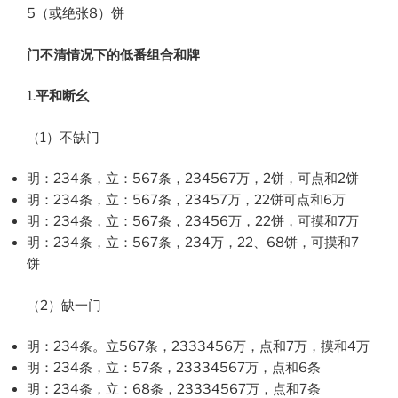
5（或绝张8）饼
门不清情况下的低番组合和牌
1.
平和断幺
（1）不缺门
明：234条，立：567条，234567万，2饼，可点和2饼
明：234条，立：567条，23457万，22饼可点和6万
明：234条，立：567条，23456万，22饼，可摸和7万
明：234条，立：567条，234万，22、68饼，可摸和7
饼
（2）缺一门
明：234条。立567条，2333456万，点和7万，摸和4万
明：234条，立：57条，23334567万，点和6条
明：234条，立：68条，23334567万，点和7条