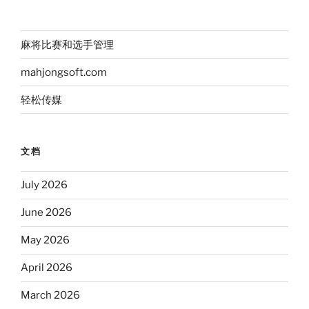
麻将比赛和选手管理
mahjongsoft.com
轻松传媒
文档
July 2026
June 2026
May 2026
April 2026
March 2026