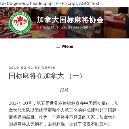
text/x-generic header.php ( PHP script, ASCII text )
Skip
to
加拿大国标麻将协会
content
Canada MCR Sports Association
Menu
POSTED
2019-02-01
BY
ADMIN
ON
国标麻将在加拿大 （一）
战马
2017年10月，第五届世界麻将锦标赛在中国西安举行，加
拿大代表队以团体亚军和个人第三名的好成绩引起了国际
麻将界的瞩目。作为一个麻将并不普及的国家，加拿大的
国标麻将从无到有，由弱趋强，走过了仅仅不到五年。