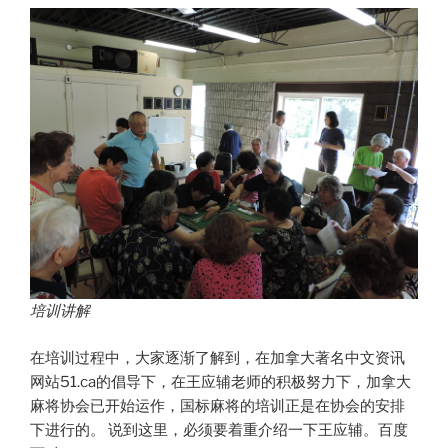
培训讲解
在培训过程中，大家逐渐了解到，在加拿大著名中文资讯
网站51.ca的倡导下，在王应辅老师的积极努力下，加拿大
麻将协会已开始运作，国标麻将的培训正是在协会的安排
下进行的。 说到这里，必须要着重介绍一下王应辅。百度