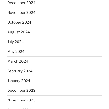
December 2024
November 2024
October 2024
August 2024
July 2024
May 2024
March 2024
February 2024
January 2024
December 2023
November 2023