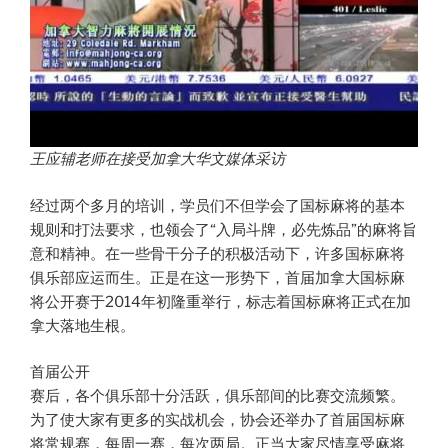
王应辅老师在接受加拿大华文媒体采访
经过两个多月的培训，学员们不但学会了国标麻将的基本
规则和打法要求，也领会了“入局斗牌，必先炼品”的麻将旨
意和精神。在一些骨干分子的积极活动下，许多国标麻将
俱乐部应运而生。正是在这一形势下，首届加拿大国标麻
将公开赛于2014年初隆重举行，标志着国标麻将正式在加
拿大落地生根。
首届公开
赛 后 ， 各 个 俱 乐 部 十 分 活 跃 ， 俱 乐 部 间 的 比 赛 交 流 频 繁 。
为 了 使 大 家 有 更 多 的 实 战 机 会 ， 协 会 还 举 办 了 首 届 国 标 麻
将 常 规 赛 ， 每 周 一 赛 ， 每 次 两 局 。 正 当 大 家 尽 情 享 受 麻 将