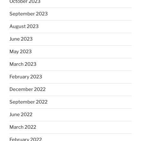
October 2023
September 2023
August 2023
June 2023
May 2023
March 2023
February 2023
December 2022
September 2022
June 2022
March 2022
February 2022