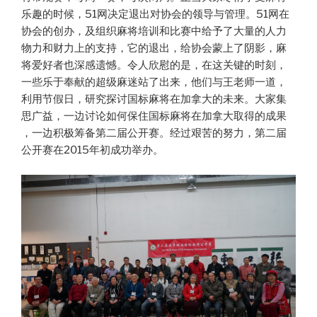
乐 趣 的 时 候 ， 5 1 网 决 定 退 出 对 协 会 的 领 导 与 管 理 。 5 1 网 在
协 会 的 创 办 ， 及 组 织 麻 将 培 训 和 比 赛 中 给 予 了 大 量 的 人 力
物 力 和 财 力 上 的 支 持 ， 它 的 退 出 ， 给 协 会 蒙 上 了 阴 影 ， 麻
将 爱 好 者 也 深 感 遗 憾 。 令 人 欣 慰 的 是 ， 在 这 关 键 的 时 刻 ，
一 些 乐 于 奉 献 的 超 级 麻 迷 站 了 出 来 ， 他 们 与 王 老 师 一 道 ，
利 用 节 假 日 ， 研 究 探 讨 国 标 麻 将 在 加 拿 大 的 未 来 。 大 家 集
思 广 益 ， 一 边 讨 论 如 何 保 住 国 标 麻 将 在 加 拿 大 取 得 的 成 果
， 一 边 积 极 筹 备 第 二 届 公 开 赛 。 经 过 艰 苦 的 努 力 ， 第 二 届
公 开 赛 在 2 0 1 5 年 初 成 功 举 办 。