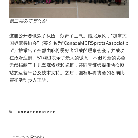
第二届公开赛合影
这 届 公 开 赛 锻 炼 了 队 伍 ， 鼓 舞 了 士 气 。 借 此 东 风 ， “ 加 拿 大
国 标 麻 将 协 会 ” （ 英 文 名 为 “ C a n a d a M C R S p r o t s A s s o c i a t i o
n ” ） 推 举 出 了 全 部 由 麻 将 爱 好 者 组 成 的 理 事 会 会 ， 并 成 功
在 政 府 注 册 。 5 1 网 也 表 示 了 最 大 的 诚 意 ， 不 但 向 新 的 协 会
无 偿 捐 献 了 十 几 套 麻 将 牌 和 桌 椅 ， 还 同 意 继 续 提 供 协 会 网
站 的 运 营 平 台 及 技 术 支 持 。 之 后 ， 国 标 麻 将 协 会 的 各 项 比
赛 和 活 动 步 入 正 轨
。
CATEGORIES
UNCATEGORIZED
Leave a Reply