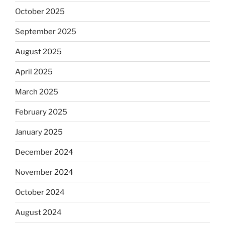
October 2025
September 2025
August 2025
April 2025
March 2025
February 2025
January 2025
December 2024
November 2024
October 2024
August 2024