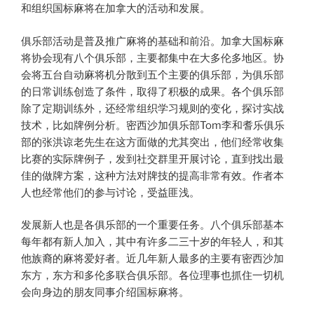
和组织国标麻将在加拿大的活动和发展。
俱乐部活动是普及推广麻将的基础和前沿。加拿大国标麻
将协会现有八个俱乐部，主要都集中在大多伦多地区。协
会将五台自动麻将机分散到五个主要的俱乐部，为俱乐部
的日常训练创造了条件，取得了积极的成果。各个俱乐部
除了定期训练外，还经常组织学习规则的变化，探讨实战
技术，比如牌例分析。密西沙加俱乐部Tom李和耆乐俱乐
部的张洪谅老先生在这方面做的尤其突出，他们经常收集
比赛的实际牌例子，发到社交群里开展讨论，直到找出最
佳的做牌方案，这种方法对牌技的提高非常有效。作者本
人也经常他们的参与讨论，受益匪浅。
发展新人也是各俱乐部的一个重要任务。八个俱乐部基本
每年都有新人加入，其中有许多二三十岁的年轻人，和其
他族裔的麻将爱好者。近几年新人最多的主要有密西沙加
东方，东方和多伦多联合俱乐部。各位理事也抓住一切机
会向身边的朋友同事介绍国标麻将。