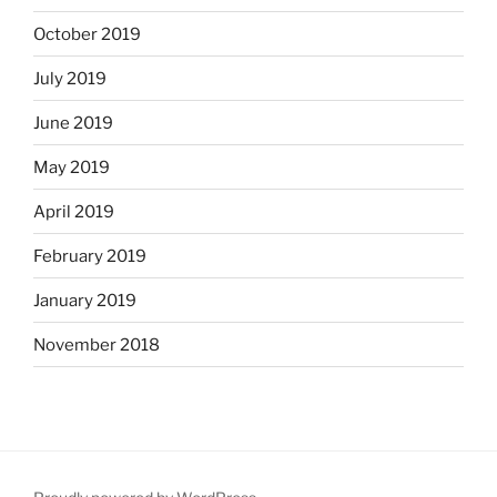
October 2019
July 2019
June 2019
May 2019
April 2019
February 2019
January 2019
November 2018