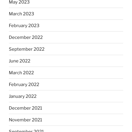
May 2023
March 2023
February 2023
December 2022
September 2022
June 2022
March 2022
February 2022
January 2022
December 2021
November 2021
September 2021