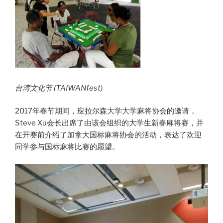
台湾文化节 (TAIWANfest)
2017年春节期间，应拉尔森大学大学麻将协会的邀请，
Steve Xu会长出席了由该会组织的大学生新春麻将赛，并
在开赛前介绍了加拿大国标麻将协会的活动，表达了欢迎
同学参与国标麻将比赛的愿望。