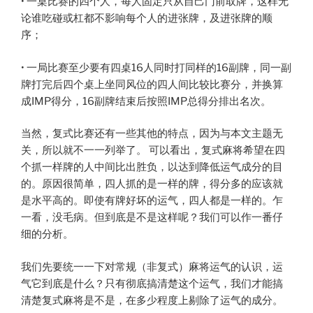
• 一桌比赛的四个人，每人固定只从自己门前取牌，这样无
论谁吃碰或杠都不影响每个人的进张牌，及进张牌的顺
序；
• 一局比赛至少要有四桌16人同时打同样的16副牌，同一副
牌打完后四个桌上坐同风位的四人间比较比赛分，并换算
成IMP得分，16副牌结束后按照IMP总得分排出名次。
当然，复式比赛还有一些其他的特点，因为与本文主题无
关，所以就不一一列举了。 可以看出，复式麻将希望在四
个抓一样牌的人中间比出胜负，以达到降低运气成分的目
的。原因很简单，四人抓的是一样的牌，得分多的应该就
是水平高的。即使有牌好坏的运气，四人都是一样的。乍
一看，没毛病。但到底是不是这样呢？我们可以作一番仔
细的分析。
我们先要统一一下对常规（非复式）麻将运气的认识，运
气它到底是什么？只有彻底搞清楚这个运气，我们才能搞
清楚复式麻将是不是，在多少程度上剔除了运气的成分。