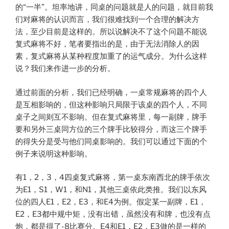
的“一半”。坦率地讲，同桌的问题就是人的问题，就目前我
们对麻将的认识而言，我们很难找到一个合理的解决方
法，至少目前是这样的。所以说解决不了这个问题不能说
复式麻将不好，笔者要指出的是，由于无法消除人的因
素，复式麻将从某种程度加重了的运气成分。为什么这样
说？我们来作进一步的分析。
通过前面的分析，我们已经明确，一桌常规麻将的四个人
是互相影响的，但这种影响只局限于该桌的四个人，不同
桌子之间则互不影响。但在复式麻将里，每一副牌，牌手
要和另外三桌同方位的三个牌手比较得分，而这三个牌手
的得失分是受与他们同桌影响的。我们可以通过下面的个
例子来说明这种影响。
有1，2，3，4四桌复式麻将，第一桌东南西北的牌手依次
为E1，S1，W1，和N1，其他三桌依此类推。我们以东风
位的四人E1，E2，E3，和E4为例。假定某一副牌，E1，
E2，E3都中规中矩，没有出错，虽然没有和牌，也没有点
炮，都是得了-8比赛分。E4和E1，E2，E3做的是一样的