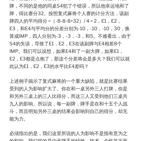
牌，不同的是他的同桌S4犯了个错误，所以他幸运地和了
牌，得比赛分32。按照复式麻将个人赛的计分方法，该副
牌四人的平均得分 =（-8-8-8+32）/ 4 = 2，E1，E2，
E3，和E4与平均分的分差分别为-10，-10，-10，30，换
算成IMP，四人分别为-3，-3，-3，和5。不难看出，由于
S4的失误，导致了E1，E2，E3在该副牌与E4相差8个
IMP。我们可以设想，如果E4和了一副大牌，如果E1，
E2，E3都是点炮了，那这个分差将会是多大？我们可以就
此认为E1，E2，E3的水平比E4差吗？
上述例子揭示了复式麻将的一个重大缺陷，就是比赛结果
受到的人为影响扩大了。你在和一桌另外三人打牌，你是
和另外三桌上的三人比得分，而这三人又受到他们三桌共
九人的影响。所以说，每一副牌，牌手是在和十五个人战
斗，而且明知另外三桌的结果会影响到自己的得分，却无
能为力。
必须指出的是，我们这里所说的人为影响不是指有意为之