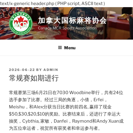
text/x-generic header.php ( PHP script, ASCII text )
Skip
to
加拿大国标麻将协会
content
Canada MCR Sports Association
Menu
POSTED
2026-06-22
BY
ADMIN
ON
常规赛如期进行
常规赛第三场6月21日在7030 Woodbine举行，共有24位
选手参加了比赛。经过三局的角逐，小倩，Erfei，
Meishu，和Alex分获当日比赛的前四名, 赢得了现金
$50,$30,$20,$10的奖励。比赛结束后，还进行了幸运大
抽奖，Cybthia, 家敏，Danfei，Raymond和Andy Xuan成
为五位幸运者，祝贺所有获奖者和幸运参与者。