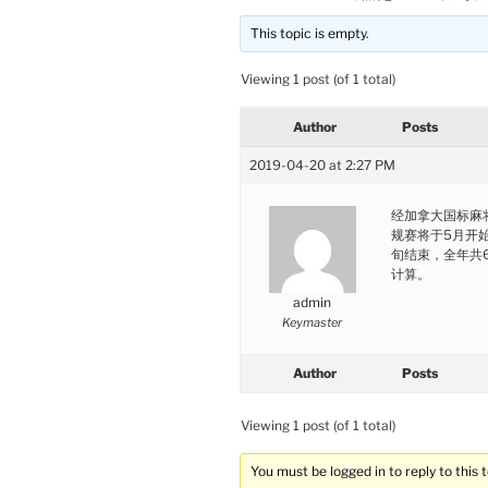
This topic is empty.
Viewing 1 post (of 1 total)
Author
Posts
2019-04-20 at 2:27 PM
经加拿大国标麻
规赛将于5月开
旬结束，全年共6
计算。
admin
Keymaster
Author
Posts
Viewing 1 post (of 1 total)
You must be logged in to reply to this t