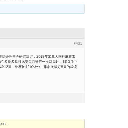
#431
将协会理事会研究决定，2019年加拿大国标麻将常
始在多伦多举行比赛每月进行一次两局计，到10月中
次12局，比赛按4210计分，排名按最好8局的成绩
opic.