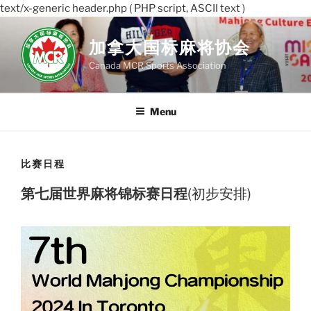
text/x-generic header.php ( PHP script, ASCII text )
Skip
to
加拿大国标麻将协会
content
Canada MCR Sports Association
Menu
比赛日程
第七届世界麻将锦标赛日程
(初步安排)