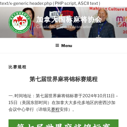
text/x-generic header.php ( PHP script, ASCII text )
Skip
to
加拿大国标麻将协会
content
Canada MCR Sports Association
Menu
比赛规程
第七届世界麻将锦标赛规程
一. 时间地址：第七届世界麻将锦标赛于2024年10月11日 –
15日（美国东部时间）在加拿大大多伦多地区的密西沙加
会议中心举行（详细见
赛程
安排）。