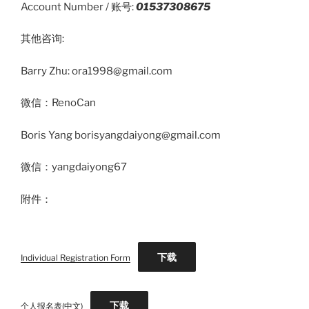
Account Number / 账号:
01537308675
其他咨询:
Barry Zhu: ora1998@gmail.com
微信：RenoCan
Boris Yang borisyangdaiyong@gmail.com
微信：yangdaiyong67
附件：
下载
Individual Registration Form
下载
个人报名表(中文)