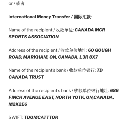
or / 或者
I
nternational Money Transfer / 国际汇款
:
Name of the recipient / 收款单位:
CANADA MCR
SPORTS ASSOCIATION
Address of the recipient / 收款单位地址:
60 GOUGH
ROAD, MARKHAM, ON, CANADA, L3R 8X7
Name of the recipient’s bank / 收款单位银行:
TD
CANADA TRUST
Address of the recipient’s bank / 收款单位银行地址:
686
FINCH AVENUE EAST, NORTH YOTK, ON,CANADA,
M2K2E6
SWIFT:
TDOMCATTTOR