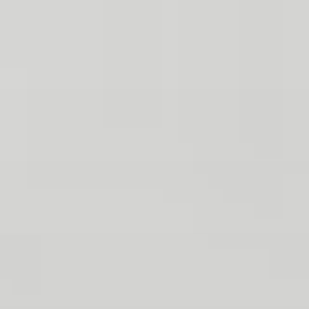
text/x-generic header.php ( PHP script, ASCII text )
Skip
to
content