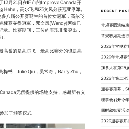
月21日在旺市的Improve Canada开
g Hehe，高尔飞 和邓文凤分获冠亚季军。
RECENT POS
大多伦多八届公开赛诞生的首位女冠军，高尔飞
标赛夺得冠军，邓文凤(Wendy)阿姨已
常规赛圆满结
记录。比赛期间，三位的表现非常突出，
常规赛如期进
力。
2026年常规
最高番的是高尔飞，最高比赛分的也是高
2026年常规赛
加拿大在第25
Julie Qiu，吴常奇，Barry Zhu，
2026年第二
迎春赛落幕，St
e Canada无偿提供的场地支持，感谢所有义
理事会召开今
四时叙御宴活
e女士参加了颁奖仪式
2026迎春赛开