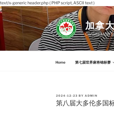
text/x-generic header.php ( PHP script, ASCII text )
Skip
to
content
加拿
Canada MCR Sp
Home
第七届世界麻将锦标赛
POSTED
2024-12-23
BY
ADMIN
ON
第八届大多伦多国