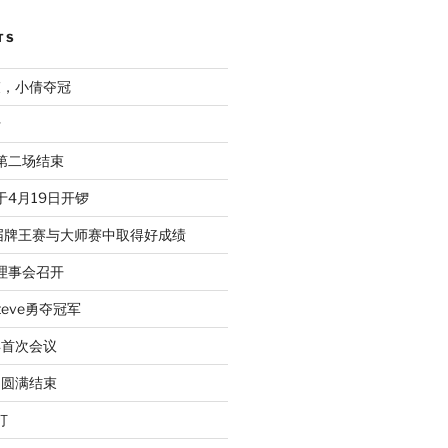
TS
束，小倩夺冠
行
赛第二场结束
于4月19日开锣
届牌王赛与大师赛中取得好成绩
次理事会召开
eve勇夺冠军
年首次会议
动圆满结束
打